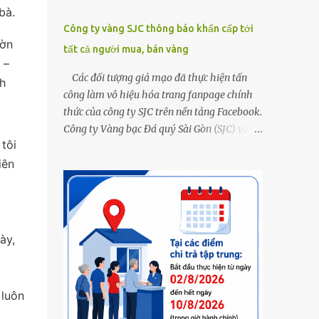
bà.
Công ty vàng SJC thông báo khẩn cấp tới
ườn
tất cả người mua, bán vàng
 –
Các đối tượng giả mạo đã thực hiện tấn
h
công làm vô hiệu hóa trang fanpage chính
thức của công ty SJC trên nền tảng Facebook.
Công ty Vàng bạc Đá quý Sài Gòn (SJC) vừa
 tôi
thông tin về việc bị các đối tượng giả mạo
iên
thực hiện tấn công làm vô hiệu hóa trang
fanpage chính thức của công ty SJC trên nền
tảng Facebook (đường link page
www.facebook.com/sjcsaigon). Trước đó,
công ty liên tục ghi nhận và cảnh báo đến
ày,
khách hàng việc các đối tượng xấu giả mạo
Fanpage của SJC trên nền tảng Facebook
nhằm mục đích lừa đảo, trục lợi. Để bảo đảm
 luôn
an toàn tài sản cho khách hàng, công ty SJC
thông báo hiện tại, trụ sở SJC tại TPHCM