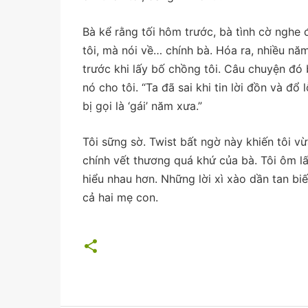
Bà kể rằng tối hôm trước, bà tình cờ nghe
tôi, mà nói về… chính bà. Hóa ra, nhiều nă
trước khi lấy bố chồng tôi. Câu chuyện đó 
nó cho tôi. “Ta đã sai khi tin lời đồn và đổ
bị gọi là ‘gái’ năm xưa.”
Tôi sững sờ. Twist bất ngờ này khiến tôi v
chính vết thương quá khứ của bà. Tôi ôm lấy
hiểu nhau hơn. Những lời xì xào dần tan b
cả hai mẹ con.