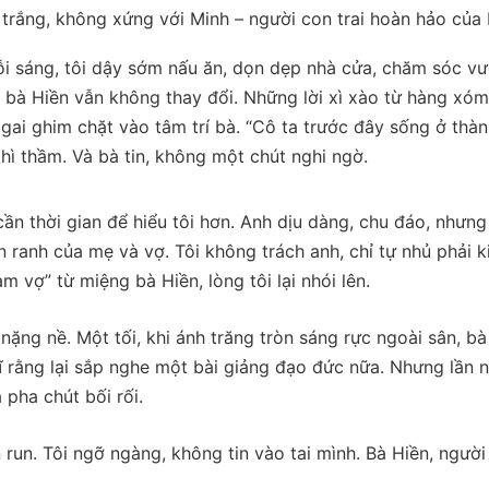
g trắng, không xứng với Minh – người con trai hoàn hảo của 
ỗi sáng, tôi dậy sớm nấu ăn, dọn dẹp nhà cửa, chăm sóc v
 bà Hiền vẫn không thay đổi. Những lời xì xào từ hàng xóm
gai ghim chặt vào tâm trí bà. “Cô ta trước đây sống ở thàn
thì thầm. Và bà tin, không một chút nghi ngờ.
 cần thời gian để hiểu tôi hơn. Anh dịu dàng, chu đáo, nhưng
n ranh của mẹ và vợ. Tôi không trách anh, chỉ tự nhủ phải k
m vợ” từ miệng bà Hiền, lòng tôi lại nhói lên.
nặng nề. Một tối, khi ánh trăng tròn sáng rực ngoài sân, bà
hĩ rằng lại sắp nghe một bài giảng đạo đức nữa. Nhưng lần n
 pha chút bối rối.
n run. Tôi ngỡ ngàng, không tin vào tai mình. Bà Hiền, người