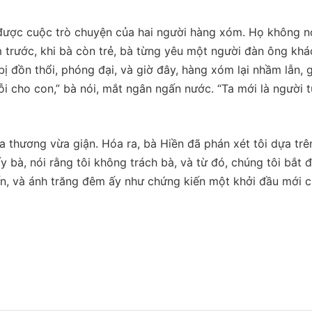
 được cuộc trò chuyện của hai người hàng xóm. Họ không n
m trước, khi bà còn trẻ, bà từng yêu một người đàn ông khá
bị đồn thổi, phóng đại, và giờ đây, hàng xóm lại nhầm lẫn, 
 lỗi cho con,” bà nói, mắt ngân ngấn nước. “Ta mới là người 
ừa thương vừa giận. Hóa ra, bà Hiền đã phán xét tôi dựa trê
 bà, nói rằng tôi không trách bà, và từ đó, chúng tôi bắt 
iến, và ánh trăng đêm ấy như chứng kiến một khởi đầu mới 