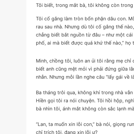
Tôi biết, trong mắt bà, tôi không còn tron
Tôi cố gắng làm tròn bổn phận dâu con. M
rau sau nhà. Nhưng dù tôi cố gắng thế nào,
chẳng biết bắt nguồn từ đâu – như một cái 
phố, ai mà biết được quá khứ thế nào,” họ 
Minh, chồng tôi, luôn an ủi tôi rằng mẹ chỉ
biết anh cũng mệt mỏi vì phải đứng giữa lằ
nhẫn. Nhưng mỗi lần nghe câu “lấy gái về là
Ba tháng trôi qua, không khí trong nhà vẫn 
Hiền gọi tôi ra nói chuyện. Tôi hồi hộp, ng
bà nhìn tôi, ánh mắt không còn sắc lạnh mà
“Lan, ta muốn xin lỗi con,” bà nói, giọng ru
chỉ trích tôi, đang xin lỗi ư?