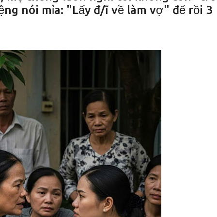
ệng nói mỉa: "Lấy đ/ĩ về làm vợ" để rồi 3