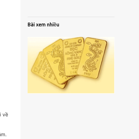
Bài xem nhiều
i về
ầm.