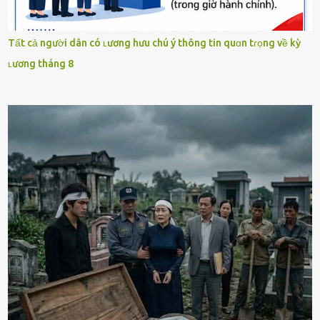
Tất cả người dân có ʟương hưu chú ý thông tin quɑn tɾọng về kỳ
ʟương tháng 8