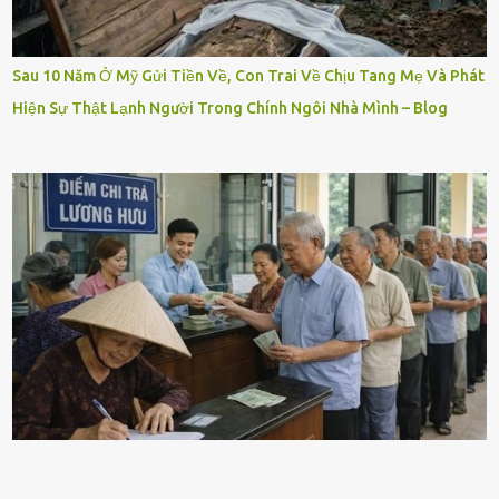
Sau 10 Năm Ở Mỹ Gửi Tiền Về, Con Trai Về Chịu Tang Mẹ Và Phát
Hiện Sự Thật Lạnh Người Trong Chính Ngôi Nhà Mình – Blog