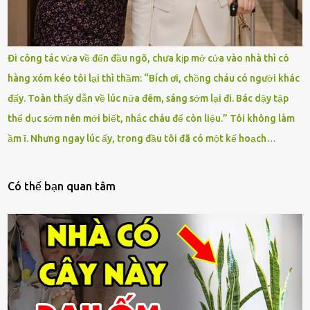
Đi công tác vừa về đến đầu ngõ, chưa kịp mở cửa vào nhà thì cô
hàng xóm kéo tôi lại thì thầm: “Bích ơi, chồng cháu có người khác
đấy. Toàn thấy dẫn về lúc nửa đêm, sáng sớm lại đi. Bác dậy tập
thể dục sớm nên mới biết, nhắc cháu để còn liệu.” Tôi không làm
ầm ĩ. Nhưng ngay lúc ấy, trong đầu tôi đã có một kế hoạch…
Có thế bạn quan tâm