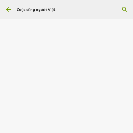
Chuyển đến nội dung chính
Cuộc sống người Việt