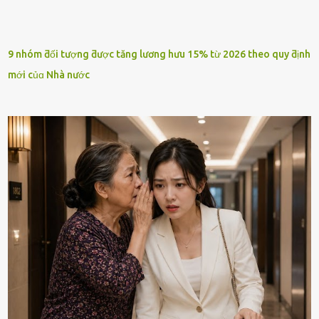
9 nhóm ƌối tượng ƌược tăng lương hưu 15% từ 2026 theo quy ƌịnh
mới củɑ Nhà nước