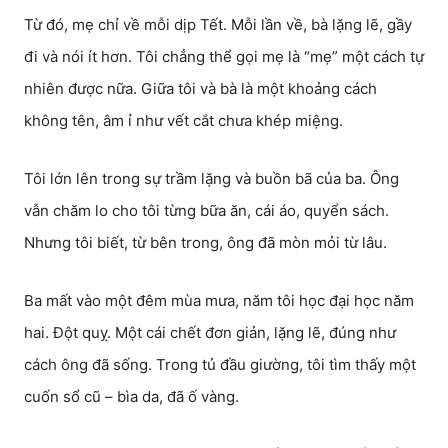
Từ đó, mẹ chỉ về mỗi dịp Tết. Mỗi lần về, bà lặng lẽ, gầy
đi và nói ít hơn. Tôi chẳng thể gọi mẹ là “mẹ” một cách tự
nhiên được nữa. Giữa tôi và bà là một khoảng cách
không tên, âm ỉ như vết cắt chưa khép miệng.
Tôi lớn lên trong sự trầm lặng và buồn bã của ba. Ông
vẫn chăm lo cho tôi từng bữa ăn, cái áo, quyển sách.
Nhưng tôi biết, từ bên trong, ông đã mòn mỏi từ lâu.
Ba mất vào một đêm mùa mưa, năm tôi học đại học năm
hai. Đột quỵ. Một cái chết đơn giản, lặng lẽ, đúng như
cách ông đã sống. Trong tủ đầu giường, tôi tìm thấy một
cuốn sổ cũ – bìa da, đã ố vàng.