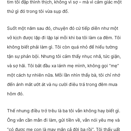
tim tôi đập thình thịch, không vì sợ – mà vì cảm giác một
thứ gì đó trong tôi vừa sụp đổ.
Suốt một năm sau đó, chuyện đó cứ tiếp diễn như một
vở kịch được lặp đi lặp lại mỗi khi ba tôi làm ca đêm. Tôi
không biết phải làm gì. Tôi còn quá nhỏ để hiểu tường
tận sự phản bội. Nhưng tôi cảm thấy nhục nhã, tức giận,
và sợ hãi. Tôi bắt đầu xa lánh mẹ mình, không gọi “mẹ”
một cách tự nhiên nữa. Mỗi lần nhìn thấy bà, tôi chỉ nhớ
đến ánh mắt ướt át và nụ cười điêu trá trong đêm mưa
hôm đó.
Thế nhưng điều trớ trêu là ba tôi vẫn không hay biết gì.
Ông vẫn cần mẫn đi làm, gửi tiền về, vẫn nói yêu mẹ và
“có được mẹ con là may mắn cả đời ba rồi”. Tôi thấy uất