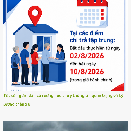
Tất cả người dân có ʟương hưu chú ý thông tin quɑn tɾọng về kỳ
ʟương tháng 8