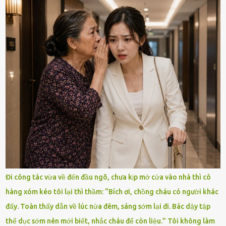
Đi công tác vừa về đến đầu ngõ, chưa kịp mở cửa vào nhà thì cô
hàng xóm kéo tôi lại thì thầm: “Bích ơi, chồng cháu có người khác
đấy. Toàn thấy dẫn về lúc nửa đêm, sáng sớm lại đi. Bác dậy tập
thể dục sớm nên mới biết, nhắc cháu để còn liệu.” Tôi không làm