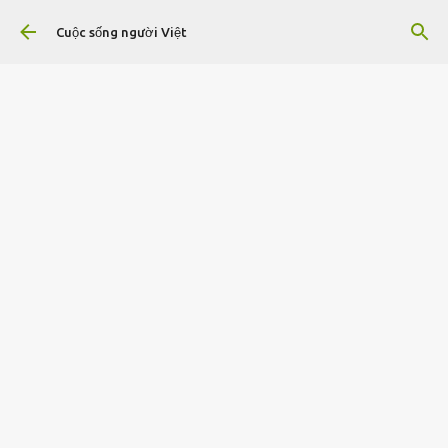
Chuyển đến nội dung chính
Cuộc sống người Việt