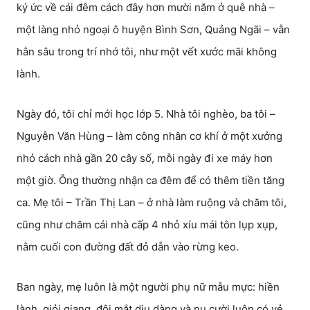
ký ức về cái đêm cách đây hơn mười năm ở quê nhà –
một làng nhỏ ngoại ô huyện Bình Sơn, Quảng Ngãi – vẫn
hằn sâu trong trí nhớ tôi, như một vết xước mãi không
lành.
Ngày đó, tôi chỉ mới học lớp 5. Nhà tôi nghèo, ba tôi –
Nguyễn Văn Hùng – làm công nhân cơ khí ở một xưởng
nhỏ cách nhà gần 20 cây số, mỗi ngày đi xe máy hơn
một giờ. Ông thường nhận ca đêm để có thêm tiền tăng
ca. Mẹ tôi – Trần Thị Lan – ở nhà làm ruộng và chăm tôi,
cũng như chăm cái nhà cấp 4 nhỏ xíu mái tôn lụp xụp,
nằm cuối con đường đất đỏ dẫn vào rừng keo.
Ban ngày, mẹ luôn là một người phụ nữ mẫu mực: hiền
lành, giỏi giang, đôi mắt dịu dàng và nụ cười luôn có vẻ