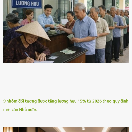
9 nhóm ƌối tượng ƌược tăng lương hưu 15% từ 2026 theo quy ƌịnh
mới củɑ Nhà nước