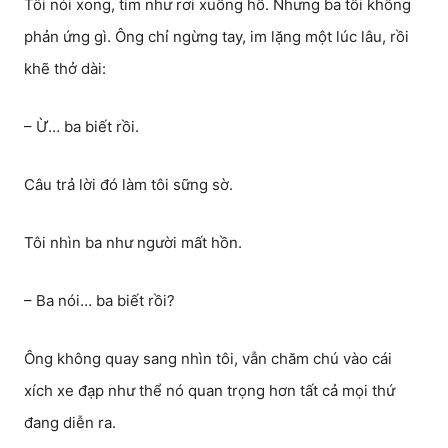
Tôi nói xong, tim như rơi xuống hố. Nhưng ba tôi không
phản ứng gì. Ông chỉ ngừng tay, im lặng một lúc lâu, rồi
khẽ thở dài:
– Ừ… ba biết rồi.
Câu trả lời đó làm tôi sững sờ.
Tôi nhìn ba như người mất hồn.
– Ba nói… ba biết rồi?
Ông không quay sang nhìn tôi, vẫn chăm chú vào cái
xích xe đạp như thể nó quan trọng hơn tất cả mọi thứ
đang diễn ra.