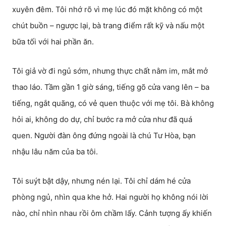
xuyên đêm. Tôi nhớ rõ vì mẹ lúc đó mặt không có một
chút buồn – ngược lại, bà trang điểm rất kỹ và nấu một
bữa tối với hai phần ăn.
Tôi giả vờ đi ngủ sớm, nhưng thực chất nằm im, mắt mở
thao láo. Tầm gần 1 giờ sáng, tiếng gõ cửa vang lên – ba
tiếng, ngắt quãng, có vẻ quen thuộc với mẹ tôi. Bà không
hỏi ai, không do dự, chỉ bước ra mở cửa như đã quá
quen. Người đàn ông đứng ngoài là chú Tư Hòa, bạn
nhậu lâu năm của ba tôi.
Tôi suýt bật dậy, nhưng nén lại. Tôi chỉ dám hé cửa
phòng ngủ, nhìn qua khe hở. Hai người họ không nói lời
nào, chỉ nhìn nhau rồi ôm chầm lấy. Cảnh tượng ấy khiến