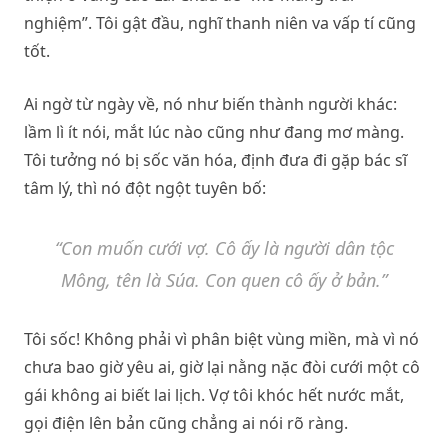
nghiệm”. Tôi gật đầu, nghĩ thanh niên va vấp tí cũng
tốt.
Ai ngờ từ ngày về, nó như biến thành người khác:
lầm lì ít nói, mắt lúc nào cũng như đang mơ màng.
Tôi tưởng nó bị sốc văn hóa, định đưa đi gặp bác sĩ
tâm lý, thì nó đột ngột tuyên bố:
“Con muốn cưới vợ. Cô ấy là người dân tộc
Mông, tên là Súa. Con quen cô ấy ở bản.”
Tôi sốc! Không phải vì phân biệt vùng miền, mà vì nó
chưa bao giờ yêu ai, giờ lại nằng nặc đòi cưới một cô
gái không ai biết lai lịch. Vợ tôi khóc hết nước mắt,
gọi điện lên bản cũng chẳng ai nói rõ ràng.