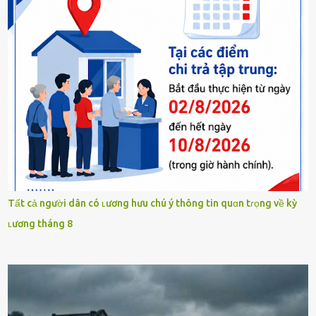
Tất cả người dân có ʟương hưu chú ý thông tin quɑn tɾọng về kỳ
ʟương tháng 8