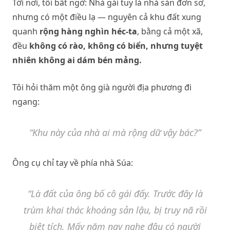
Tới nơi, tôi bất ngờ: Nhà gái tuy là nhà sàn đơn sơ,
nhưng có một điều lạ — nguyên cả khu đất xung
quanh
rộng hàng nghìn héc-ta
, bằng cả một xã,
đều
không có rào, không có biển, nhưng tuyệt
nhiên không ai dám bén mảng.
Tôi hỏi thăm một ông già người địa phương đi
ngang:
“Khu này của nhà ai mà rộng dữ vậy bác?”
Ông cụ chỉ tay về phía nhà Súa:
“Là đất của ông bố cô gái đấy. Trước đây là
trùm khai thác khoáng sản lậu, bị truy nã rồi
biệt tích. Mấy năm nay nghe đâu có người