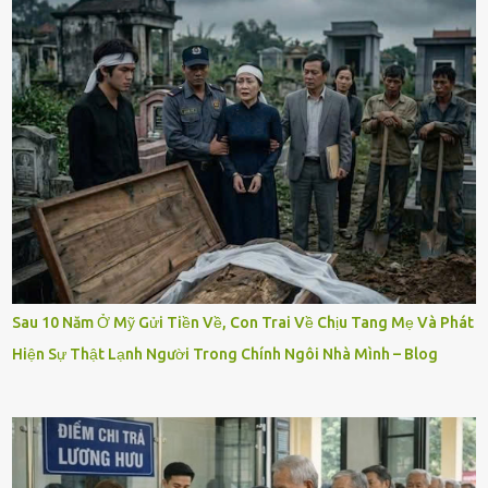
Sau 10 Năm Ở Mỹ Gửi Tiền Về, Con Trai Về Chịu Tang Mẹ Và Phát
Hiện Sự Thật Lạnh Người Trong Chính Ngôi Nhà Mình – Blog