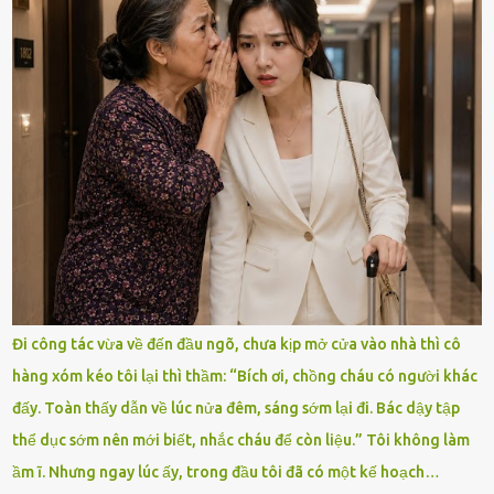
Đi công tác vừa về đến đầu ngõ, chưa kịp mở cửa vào nhà thì cô
hàng xóm kéo tôi lại thì thầm: “Bích ơi, chồng cháu có người khác
đấy. Toàn thấy dẫn về lúc nửa đêm, sáng sớm lại đi. Bác dậy tập
thể dục sớm nên mới biết, nhắc cháu để còn liệu.” Tôi không làm
ầm ĩ. Nhưng ngay lúc ấy, trong đầu tôi đã có một kế hoạch…