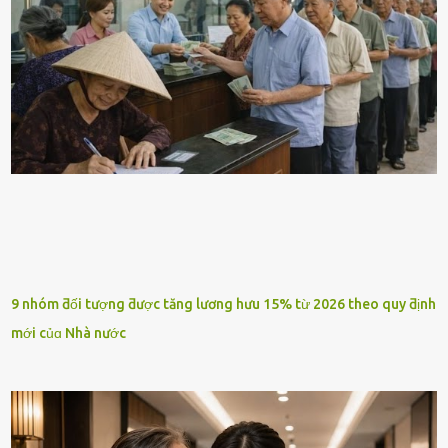
9 nhóm ƌối tượng ƌược tăng lương hưu 15% từ 2026 theo quy ƌịnh
mới củɑ Nhà nước