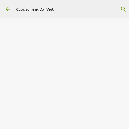
Chuyển đến nội dung chính
Cuộc sống người Việt