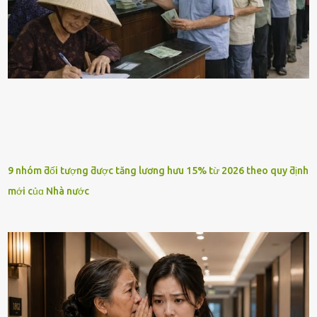
9 nhóm ƌối tượng ƌược tăng lương hưu 15% từ 2026 theo quy ƌịnh
mới củɑ Nhà nước