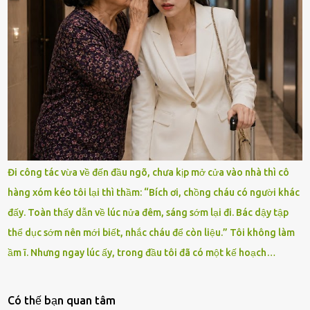
Đi công tác vừa về đến đầu ngõ, chưa kịp mở cửa vào nhà thì cô
hàng xóm kéo tôi lại thì thầm: “Bích ơi, chồng cháu có người khác
đấy. Toàn thấy dẫn về lúc nửa đêm, sáng sớm lại đi. Bác dậy tập
thể dục sớm nên mới biết, nhắc cháu để còn liệu.” Tôi không làm
ầm ĩ. Nhưng ngay lúc ấy, trong đầu tôi đã có một kế hoạch…
Có thế bạn quan tâm