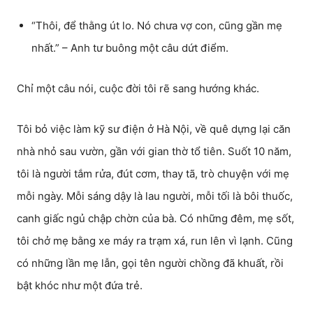
“Thôi, để thằng út lo. Nó chưa vợ con, cũng gần mẹ
nhất.” – Anh tư buông một câu dứt điểm.
Chỉ một câu nói, cuộc đời tôi rẽ sang hướng khác.
Tôi bỏ việc làm kỹ sư điện ở Hà Nội, về quê dựng lại căn
nhà nhỏ sau vườn, gần với gian thờ tổ tiên. Suốt 10 năm,
tôi là người tắm rửa, đút cơm, thay tã, trò chuyện với mẹ
mỗi ngày. Mỗi sáng dậy là lau người, mỗi tối là bôi thuốc,
canh giấc ngủ chập chờn của bà. Có những đêm, mẹ sốt,
tôi chở mẹ bằng xe máy ra trạm xá, run lên vì lạnh. Cũng
có những lần mẹ lẫn, gọi tên người chồng đã khuất, rồi
bật khóc như một đứa trẻ.