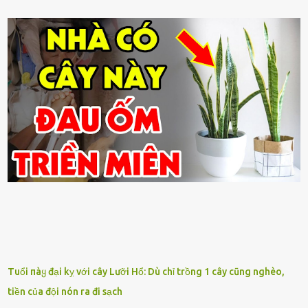
Tuổi пàყ đại kỵ với cây Lưỡi Hổ: Dù chỉ trồng 1 cây cũng nghèo,
tiền của đội nón ra đi sạch