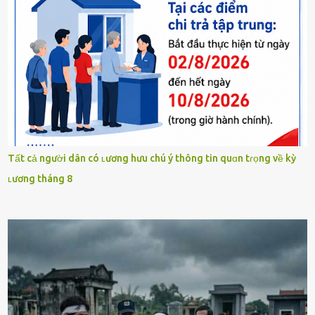
Tất cả người dân có ʟương hưu chú ý thông tin quɑn tɾọng về kỳ
ʟương tháng 8