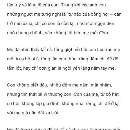
tận tụy và lặng lẽ của con. Trong khi các anh con –
những người mẹ từng nghĩ là “tự hào của dòng họ” – dần
trở nên xa lạ, chỉ có con là còn lại, như một ngọn đèn
nhỏ chong chênh, vẫn không tắt bên mẹ mỗi đêm.
Mẹ đã nhìn thấy tất cả: từng giọt mồ hôi con lau trán mẹ
mỗi trưa hè oi ả, từng lần con thức trắng đêm chỉ để đổi
tấm lót, hay chỉ đơn giản là ngồi yên lặng nắm tay mẹ.
Con không biết đâu, nhiều đêm mẹ nằm, mắt nhắm,
nhưng tim thắt lại vì thương con. Con của mẹ, từ bỏ hết
cơ hội, không lập gia đình, không nhà riêng, chỉ để ở lại
với mẹ già gần đất xa trời.
Mẹ đã từng nghĩ sẽ để lại tất cả cho con. Nhưng mẹ hiểu,