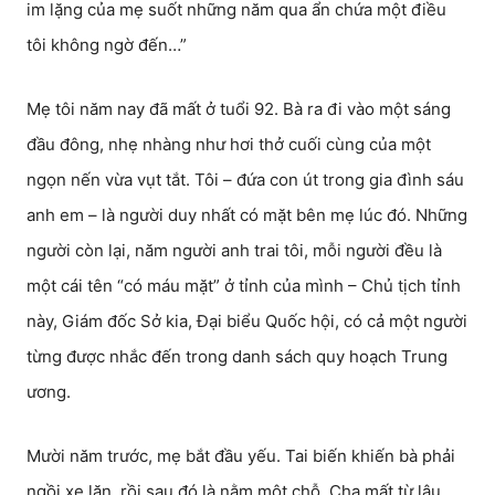
im lặng của mẹ suốt những năm qua ẩn chứa một điều
tôi không ngờ đến…”
Mẹ tôi năm nay đã mất ở tuổi 92. Bà ra đi vào một sáng
đầu đông, nhẹ nhàng như hơi thở cuối cùng của một
ngọn nến vừa vụt tắt. Tôi – đứa con út trong gia đình sáu
anh em – là người duy nhất có mặt bên mẹ lúc đó. Những
người còn lại, năm người anh trai tôi, mỗi người đều là
một cái tên “có máu mặt” ở tỉnh của mình – Chủ tịch tỉnh
này, Giám đốc Sở kia, Đại biểu Quốc hội, có cả một người
từng được nhắc đến trong danh sách quy hoạch Trung
ương.
Mười năm trước, mẹ bắt đầu yếu. Tai biến khiến bà phải
ngồi xe lăn, rồi sau đó là nằm một chỗ. Cha mất từ lâu,