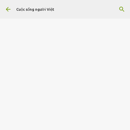
Chuyển đến nội dung chính
Cuộc sống người Việt