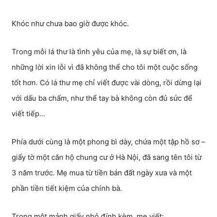
Khóc như chưa bao giờ được khóc.
Trong mỗi lá thư là tình yêu của mẹ, là sự biết ơn, là
những lời xin lỗi vì đã không thể cho tôi một cuộc sống
tốt hơn. Có lá thư mẹ chỉ viết được vài dòng, rồi dừng lại
với dấu ba chấm, như thể tay bà không còn đủ sức để
viết tiếp…
Phía dưới cùng là một phong bì dày, chứa một tập hồ sơ –
giấy tờ một căn hộ chung cư ở Hà Nội, đã sang tên tôi từ
3 năm trước. Mẹ mua từ tiền bán đất ngày xưa và một
phần tiền tiết kiệm của chính bà.
Trong một mảnh giấy nhỏ đính kèm, mẹ viết: