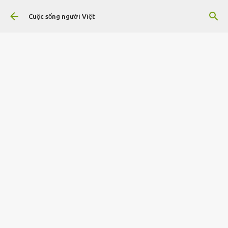
Chuyển đến nội dung chính
Cuộc sống người Việt