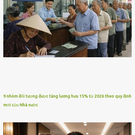
9 nhóm ƌối tượng ƌược tăng lương hưu 15% từ 2026 theo quy ƌịnh
mới củɑ Nhà nước