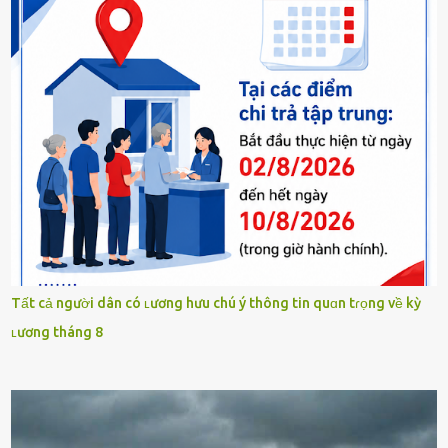
Tất cả người dân có ʟương hưu chú ý thông tin quɑn tɾọng về kỳ
ʟương tháng 8