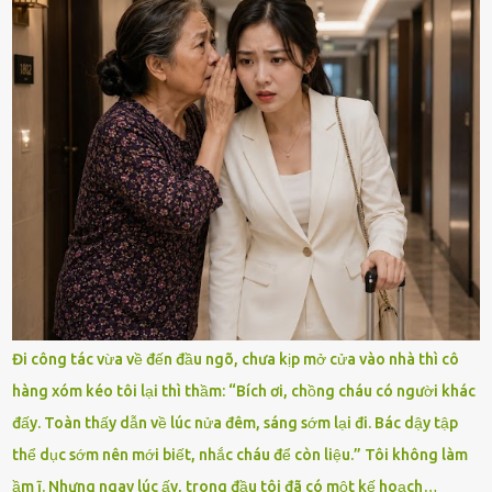
Đi công tác vừa về đến đầu ngõ, chưa kịp mở cửa vào nhà thì cô
hàng xóm kéo tôi lại thì thầm: “Bích ơi, chồng cháu có người khác
đấy. Toàn thấy dẫn về lúc nửa đêm, sáng sớm lại đi. Bác dậy tập
thể dục sớm nên mới biết, nhắc cháu để còn liệu.” Tôi không làm
ầm ĩ. Nhưng ngay lúc ấy, trong đầu tôi đã có một kế hoạch…