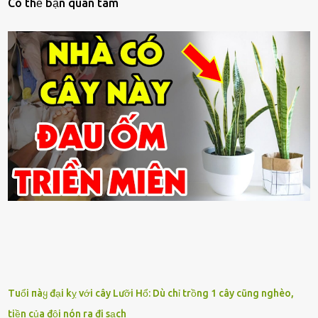
Có thế bạn quan tâm
Tuổi пàყ đại kỵ với cây Lưỡi Hổ: Dù chỉ trồng 1 cây cũng nghèo,
tiền của đội nón ra đi sạch