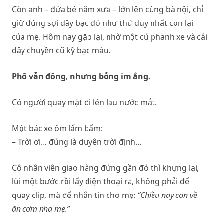
Còn anh – đứa bé năm xưa – lớn lên cùng bà nội, chỉ
giữ đúng sợi dây bạc đó như thứ duy nhất còn lại
của mẹ. Hôm nay gặp lại, nhờ một cú phanh xe và cái
dây chuyền cũ kỹ bạc màu.
Phố vẫn đông, nhưng bỗng im ắng.
Có người quay mặt đi lén lau nước mắt.
Một bác xe ôm lẩm bẩm:
– Trời ơi… đúng là duyên trời định…
Cô nhân viên giao hàng đứng gần đó thì khựng lại,
lùi một bước rồi lấy điện thoại ra, không phải để
quay clip, mà để nhắn tin cho mẹ:
“Chiều nay con về
ăn cơm nha mẹ.”