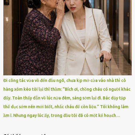
Đi công tác vừa về đến đầu ngõ, chưa kịp mở cửa vào nhà thì cô
hàng xóm kéo tôi lại thì thầm: “Bích ơi, chồng cháu có người khác
đấy. Toàn thấy dẫn về lúc nửa đêm, sáng sớm lại đi. Bác dậy tập
thể dục sớm nên mới biết, nhắc cháu để còn liệu.” Tôi không làm
ầm ĩ. Nhưng ngay lúc ấy, trong đầu tôi đã có một kế hoạch…