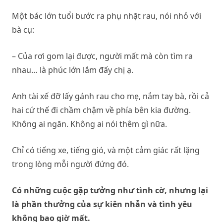
Một bác lớn tuổi bước ra phụ nhặt rau, nói nhỏ với
bà cụ:
– Của rơi gom lại được, người mất mà còn tìm ra
nhau… là phúc lớn lắm đấy chị ạ.
Anh tài xế đỡ lấy gánh rau cho mẹ, nắm tay bà, rồi cả
hai cứ thế đi chầm chậm về phía bên kia đường.
Không ai ngăn. Không ai nói thêm gì nữa.
Chỉ có tiếng xe, tiếng gió, và một cảm giác rất lặng
trong lòng mỗi người đứng đó.
Có những cuộc gặp tưởng như tình cờ, nhưng lại
là phần thưởng của sự kiên nhẫn và tình yêu
không bao giờ mất.