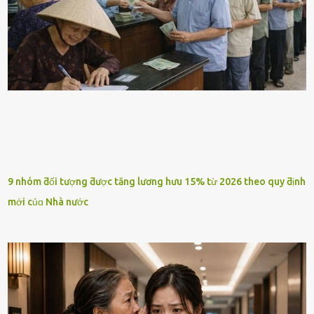
9 nhóm ƌối tượng ƌược tăng lương hưu 15% từ 2026 theo quy ƌịnh
mới củɑ Nhà nước