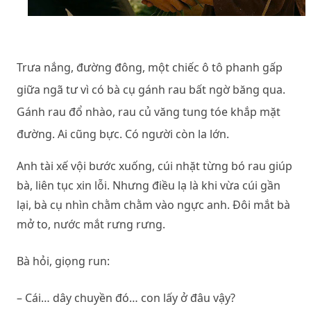
Trưa nắng, đường đông, một chiếc ô tô phanh gấp
giữa ngã tư vì có bà cụ gánh rau bất ngờ băng qua.
Gánh rau đổ nhào, rau củ văng tung tóe khắp mặt
đường. Ai cũng bực. Có người còn la lớn.
Anh tài xế vội bước xuống, cúi nhặt từng bó rau giúp
bà, liên tục xin lỗi. Nhưng điều lạ là khi vừa cúi gần
lại, bà cụ nhìn chằm chằm vào ngực anh. Đôi mắt bà
mở to, nước mắt rưng rưng.
Bà hỏi, giọng run:
– Cái… dây chuyền đó… con lấy ở đâu vậy?