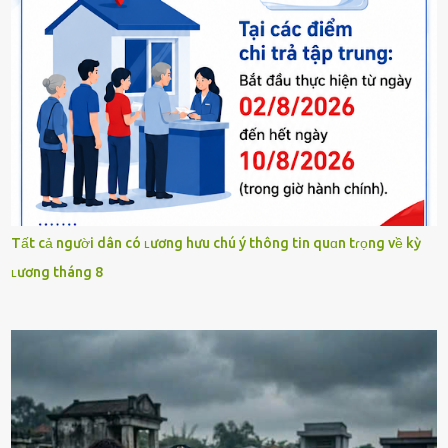
Tất cả người dân có ʟương hưu chú ý thông tin quɑn tɾọng về kỳ
ʟương tháng 8