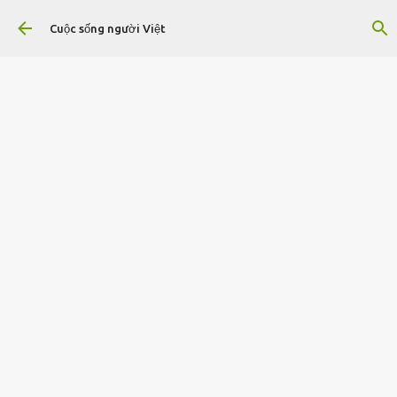
Chuyển đến nội dung chính
Cuộc sống người Việt