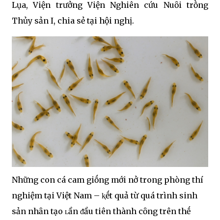
Lụa, Viện trưởng Viện Nghiên cứu Nuȏi trṑng
Thủy sản I, chia sẻ tại hội nghị.
Những con cá cam giṓng mới nở trong phòng thí
nghiệm tại Việt Nam – ⱪḗt quả từ quá trình sinh
sản nhȃn tạo ʟần ᵭầu tiên thành cȏng trên thḗ