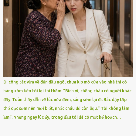
Đi công tác vừa về đến đầu ngõ, chưa kịp mở cửa vào nhà thì cô
hàng xóm kéo tôi lại thì thầm: “Bích ơi, chồng cháu có người khác
đấy. Toàn thấy dẫn về lúc nửa đêm, sáng sớm lại đi. Bác dậy tập
thể dục sớm nên mới biết, nhắc cháu để còn liệu.” Tôi không làm
ầm ĩ. Nhưng ngay lúc ấy, trong đầu tôi đã có một kế hoạch…