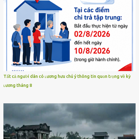
Tất cả người dân có ʟương hưu chú ý thông tin quɑn tɾọng về kỳ
ʟương tháng 8