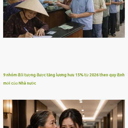
9 nhóm ƌối tượng ƌược tăng lương hưu 15% từ 2026 theo quy ƌịnh
mới củɑ Nhà nước