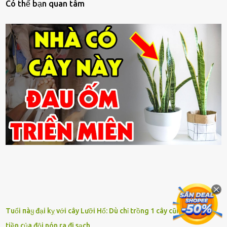
Có thế bạn quan tâm
Tuổi пàყ đại kỵ với cây Lưỡi Hổ: Dù chỉ trồng 1 cây cũng nghèo,
tiền của đội nón ra đi sạch