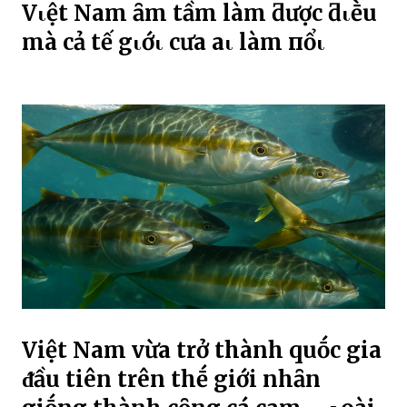
Vιệt Nam ȃm tҺầm làm ƌược ƌιḕu
mà cả tҺế gιớι cҺưa aι làm пổι
Việt Nam vừa trở thành quṓc gia
ᵭầu tiên trên thḗ giới nhȃn