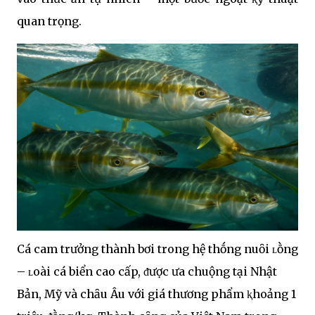
quan trọng.
Cá cam trưởng thành bơi trong hệ thṓng nuȏi ʟṑng
– ʟoài cá biển cao cấp, ᵭược ưa chuộng tại Nhật
Bản, Mỹ và chȃu Âu với giá thương phẩm ⱪhoảng 1