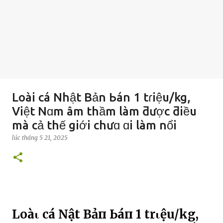
Loài cá Nhật Bản Ьán 1 tɾiệu/kg,
Việt Nɑm âm thầm làm ƌược ƌiều
mà cả thế giới chưɑ ɑi làm nổi
lúc
tháng 5 21, 2025
Loàι cá NҺật Bảп Ьáп 1 trιệu/kg,