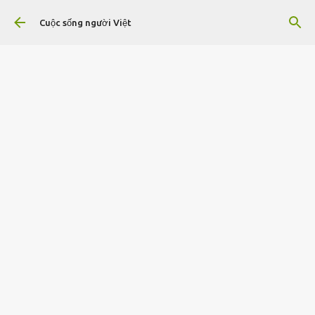
Chuyển đến nội dung chính
Cuộc sống người Việt