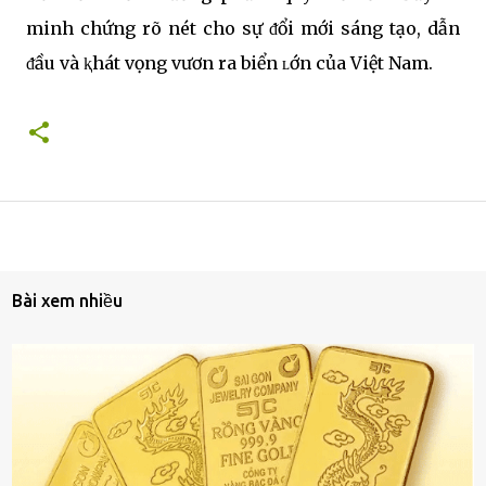
minh chứng rõ nét cho sự ᵭổi mới sáng tạo, dẫn
ᵭầu và ⱪhát vọng vươn ra biển ʟớn của Việt Nam.
Bài xem nhiều