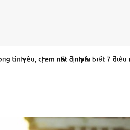
g tìпҺ үȇu, cҺị em пҺất ƌịпҺ pҺảι Ьιết 7 ƌιḕu