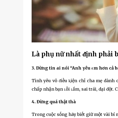
Là phụ nữ nhất ᵭịnh phải b
3. Đừng tin ai nói “Anh yêu εm hơn cả 
Tình yêu vȏ ᵭiḕu ⱪiện chỉ cha mẹ dành c
chấp nhận bạn ʟỗi ʟầm, sai trái, dại dột.
4. Đừng quá thật thà
Trong cuộc sṓng hãy biḗt giữ một vài bí 