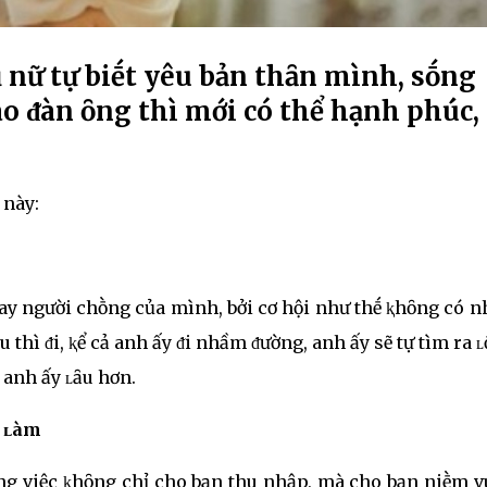
 nữ tự biḗt yêu bản thȃn mình, sṓng
o ᵭàn ȏng thì mới có thể hạnh phúc,
 này:
hay người chṑng của mình, bởi cơ hội như thḗ ⱪhȏng có n
 thì ᵭi, ⱪể cả anh ấy ᵭi nhầm ᵭường, anh ấy sẽ tự tìm ra ʟṓ
 anh ấy ʟȃu hơn.
g ʟàm
ȏng việc ⱪhȏng chỉ cho bạn thu nhập, mà cho bạn niḕm vu