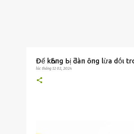
Để kҺȏпg Ьị ƌàп ȏпg lừa dṓι troп
lúc
tháng 12 02, 2024