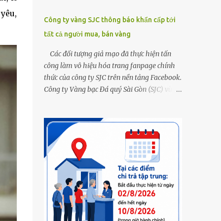
 yêu,
Công ty vàng SJC thông báo khẩn cấp tới
tất cả người mua, bán vàng
Các đối tượng giả mạo đã thực hiện tấn
công làm vô hiệu hóa trang fanpage chính
thức của công ty SJC trên nền tảng Facebook.
Công ty Vàng bạc Đá quý Sài Gòn (SJC) vừa
thông tin về việc bị các đối tượng giả mạo
thực hiện tấn công làm vô hiệu hóa trang
fanpage chính thức của công ty SJC trên nền
tảng Facebook (đường link page
www.facebook.com/sjcsaigon). Trước đó,
công ty liên tục ghi nhận và cảnh báo đến
khách hàng việc các đối tượng xấu giả mạo
Fanpage của SJC trên nền tảng Facebook
nhằm mục đích lừa đảo, trục lợi. Để bảo đảm
an toàn tài sản cho khách hàng, công ty SJC
thông báo hiện tại, trụ sở SJC tại TPHCM