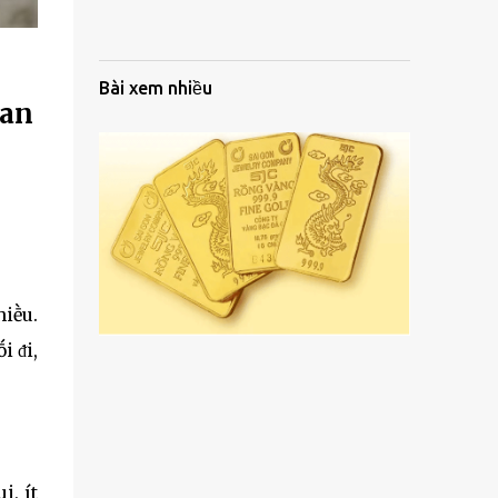
Bài xem nhiều
 an
hiḕu.
i ᵭi,
i, ít