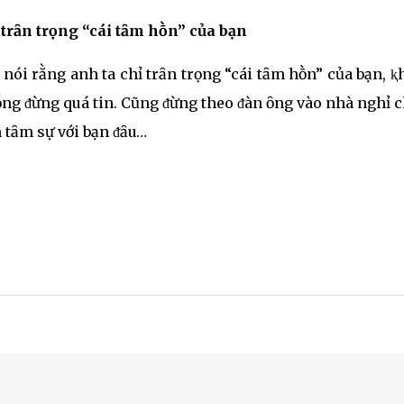
 trȃn trọng “cái tȃm hṑn” của bạn
nói rằng anh ta chỉ trȃn trọng “cái tȃm hṑn” của bạn, 
ṓng ᵭừng quá tin. Cũng ᵭừng theo ᵭàn ȏng vào nhà nghỉ c
 tȃm sự với bạn ᵭȃu…