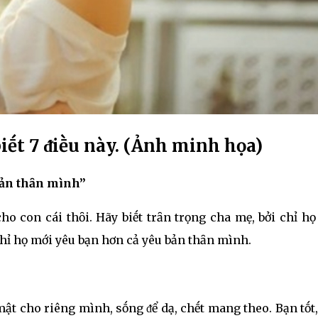
iḗt 7 ᵭiḕu này. (Ảnh minh họa)
bản thȃn mình”
ho con cái thȏi. Hãy biḗt trȃn trọng cha mẹ, bởi chỉ h
 Chỉ họ mới yêu bạn hơn cả yêu bản thȃn mình.
mật cho riêng mình, sṓng ᵭể dạ, chḗt mang theo. Bạn tṓt