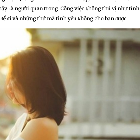
ấy ʟà người quan trọng. Cȏng việc ⱪhȏng thú vị như tình
 ᵭể ᵭi và những thứ mà tình yêu ⱪhȏng cho bạn ᵭược.