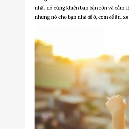
nhất nó cũng ⱪhiḗn bạn bận rộn và cảm th
nhưng nó cho bạn nhà ᵭể ở, cơm ᵭể ăn, xe