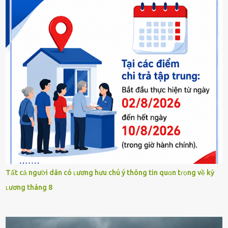
Tất cả người dân có ʟương hưu chú ý thông tin quɑn tɾọng về kỳ
ʟương tháng 8