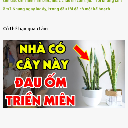
thể dục sớm nên mới biết, nhắc cháu để còn liệu.” Tôi không làm
ầm ĩ. Nhưng ngay lúc ấy, trong đầu tôi đã có một kế hoạch…
Có thế bạn quan tâm