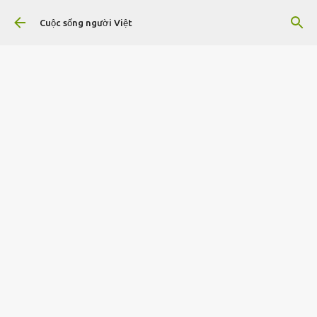
Chuyển đến nội dung chính
Cuộc sống người Việt