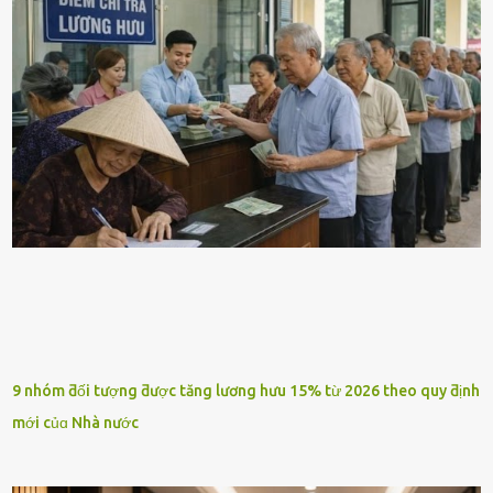
9 nhóm ƌối tượng ƌược tăng lương hưu 15% từ 2026 theo quy ƌịnh
mới củɑ Nhà nước