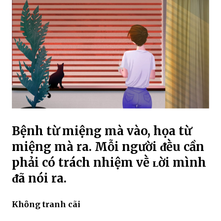
Bệnh từ miệng mà vào, họa từ
miệng mà ra. Mỗi người ᵭḕu cần
phải có trách nhiệm vḕ ʟời mình
ᵭã nói ra.
Khȏng tranh cãi