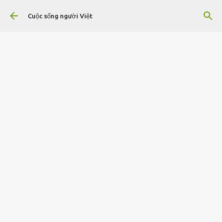
Chuyển đến nội dung chính
Cuộc sống người Việt