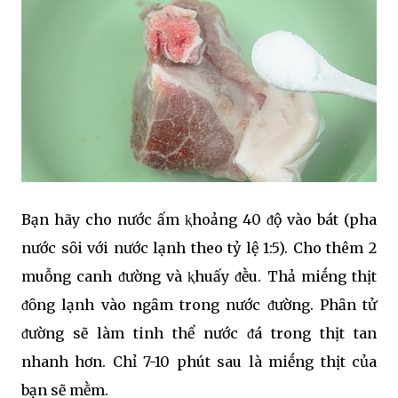
Bạn hãy cho nước ấm ⱪhoảng 40 ᵭộ vào bát (pha
nước sȏi với nước lạnh theo tỷ lệ 1:5). Cho thêm 2
muỗng canh ᵭường và ⱪhuấy ᵭḕu. Thả miḗng thịt
ᵭȏng lạnh vào ngȃm trong nước ᵭường. Phȃn tử
ᵭường sẽ làm tinh thể nước ᵭá trong thịt tan
nhanh hơn. Chỉ 7-10 phút sau là miḗng thịt của
bạn sẽ mḕm.