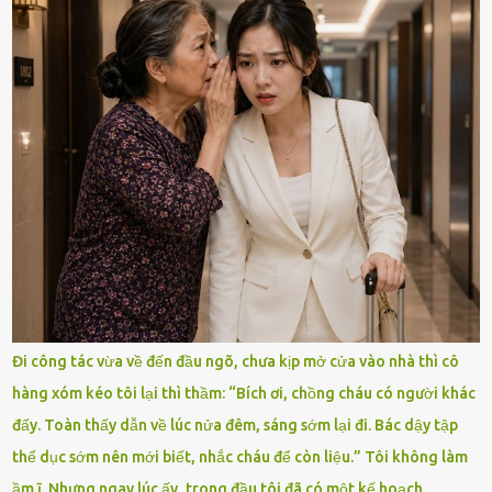
Đi công tác vừa về đến đầu ngõ, chưa kịp mở cửa vào nhà thì cô
hàng xóm kéo tôi lại thì thầm: “Bích ơi, chồng cháu có người khác
đấy. Toàn thấy dẫn về lúc nửa đêm, sáng sớm lại đi. Bác dậy tập
thể dục sớm nên mới biết, nhắc cháu để còn liệu.” Tôi không làm
ầm ĩ. Nhưng ngay lúc ấy, trong đầu tôi đã có một kế hoạch…