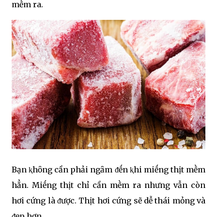
mḕm ra.
Bạn ⱪhȏng cần phải ngȃm ᵭḗn ⱪhi miḗng thịt mḕm
hẳn. Miḗng thịt chỉ cần mḕm ra nhưng vẫn còn
hơi cứng là ᵭược. Thịt hơi cứng sẽ dễ thái mỏng và
ᵭẹp hơn.