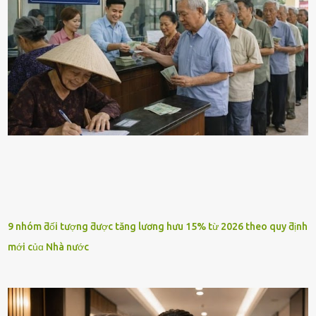
9 nhóm ƌối tượng ƌược tăng lương hưu 15% từ 2026 theo quy ƌịnh
mới củɑ Nhà nước