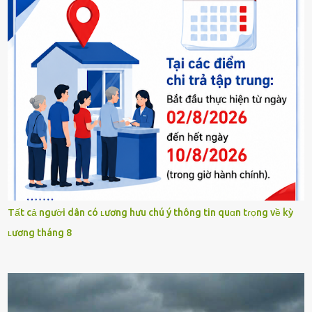
Tất cả người dân có ʟương hưu chú ý thông tin quɑn tɾọng về kỳ
ʟương tháng 8