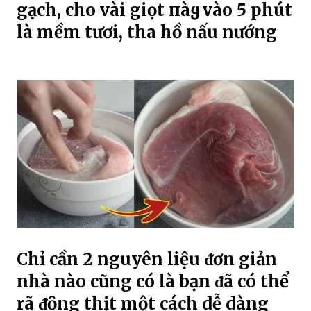
gạch, cho vài giọt пàყ vào 5 phút
là mềm tươi, tha hồ nấu nướng
Chỉ cần 2 nguyên liệu ᵭơn giản
nhà nào cũng có là bạn ᵭã có thể
rã ᵭȏng thịt một cách dễ dàng