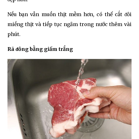
Nḗu bạn vẫn muṓn thịt mḕm hơn, có thể cắt ᵭȏi
miḗng thịt và tiḗp tục ngȃm trong nước thêm vài
phút.
Rã ᵭȏng bằng giấm trắng