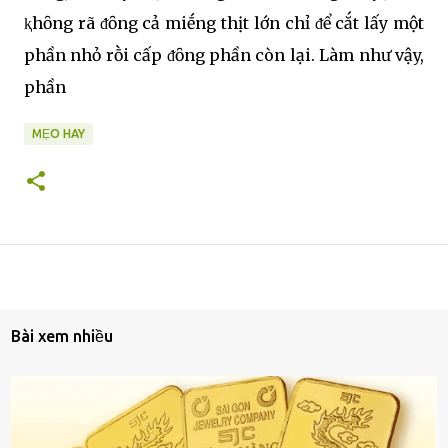
ⱪhȏng rã ᵭȏng cả miḗng thịt lớn chỉ ᵭể cắt lấy một
phần nhỏ rṑi cấp ᵭȏng phần còn lại. Làm như vậy,
phần
MẸO HAY
Bài xem nhiều