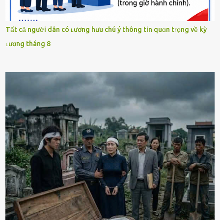
Tất cả người dân có ʟương hưu chú ý thông tin quɑn tɾọng về kỳ
ʟương tháng 8