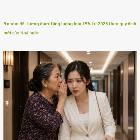
9 nhóm ƌối tượng ƌược tăng lương hưu 15% từ 2026 theo quy ƌịnh
mới củɑ Nhà nước