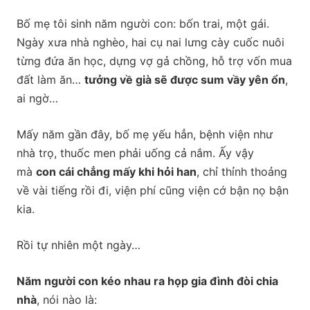
Bố mẹ tôi sinh năm người con: bốn trai, một gái.
Ngày xưa nhà nghèo, hai cụ nai lưng cày cuốc nuôi
từng đứa ăn học, dựng vợ gả chồng, hỗ trợ vốn mua
đất làm ăn…
tưởng về già sẽ được sum vầy yên ổn
,
ai ngờ…
Mấy năm gần đây, bố mẹ yếu hẳn, bệnh viện như
nhà trọ, thuốc men phải uống cả nắm. Ấy vậy
mà
con cái chẳng mấy khi hỏi han
, chỉ thỉnh thoảng
về vài tiếng rồi đi, viện phí cũng viện cớ bận nọ bận
kia.
Rồi tự nhiên một ngày…
Năm người con kéo nhau ra họp gia đình đòi chia
nhà
, nói nào là: