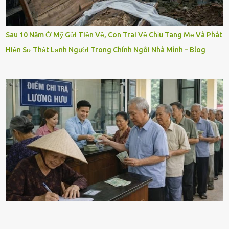
Sau 10 Năm Ở Mỹ Gửi Tiền Về, Con Trai Về Chịu Tang Mẹ Và Phát
Hiện Sự Thật Lạnh Người Trong Chính Ngôi Nhà Mình – Blog