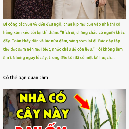
Đi công tác vừa về đến đầu ngõ, chưa kịp mở cửa vào nhà thì cô
hàng xóm kéo tôi lại thì thầm: “Bích ơi, chồng cháu có người khác
đấy. Toàn thấy dẫn về lúc nửa đêm, sáng sớm lại đi. Bác dậy tập
thể dục sớm nên mới biết, nhắc cháu để còn liệu.” Tôi không làm
ầm ĩ. Nhưng ngay lúc ấy, trong đầu tôi đã có một kế hoạch…
Có thế bạn quan tâm