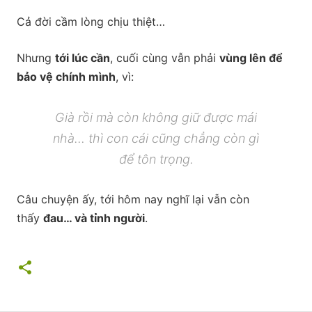
Cả đời cầm lòng chịu thiệt…
Nhưng
tới lúc cần
, cuối cùng vẫn phải
vùng lên để
bảo vệ chính mình
, vì:
Già rồi mà còn không giữ được mái
nhà… thì con cái cũng chẳng còn gì
để tôn trọng.
Câu chuyện ấy, tới hôm nay nghĩ lại vẫn còn
thấy
đau… và tỉnh người
.