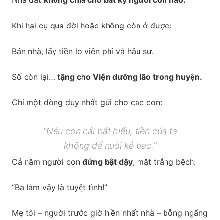
Nhà đất
không chia cho bất kỳ người con nào.
Khi hai cụ qua đời hoặc không còn ở được:
Bán nhà, lấy tiền lo viện phí và hậu sự.
Số còn lại…
tặng cho Viện dưỡng lão trong huyện.
Chỉ một dòng duy nhất gửi cho các con:
“Nếu con cái bất hiếu, tiền của ta
không để nuôi kẻ bạc.”
Cả năm người con
đứng bật dậy
, mặt trắng bệch:
“Ba làm vậy là tuyệt tình!”
Mẹ tôi – người trước giờ hiền nhất nhà – bỗng ngẩng