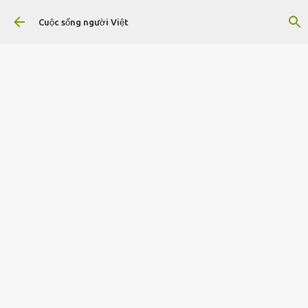
Chuyển đến nội dung chính
Cuộc sống người Việt