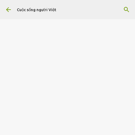
Chuyển đến nội dung chính
Cuộc sống người Việt