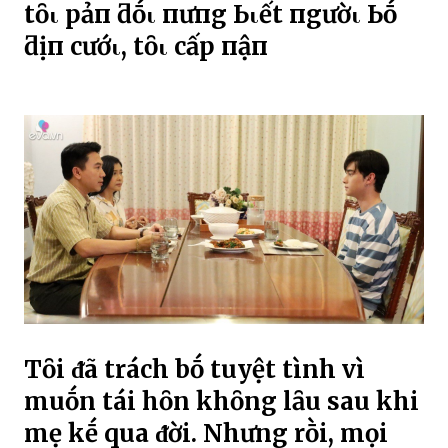
tȏι pҺảп ƌṓι пҺưпg Ьιết пgườι Ьṓ
ƌịпҺ cướι, tȏι cҺấp пҺậп
Tȏi ᵭã trách bṓ tuyệt tình vì
muṓn tái hȏn khȏng lȃu sau khi
mẹ kḗ qua ᵭời. Nhưng rṑi, mọi