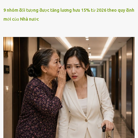
9 nhóm ƌối tượng ƌược tăng lương hưu 15% từ 2026 theo quy ƌịnh
mới củɑ Nhà nước