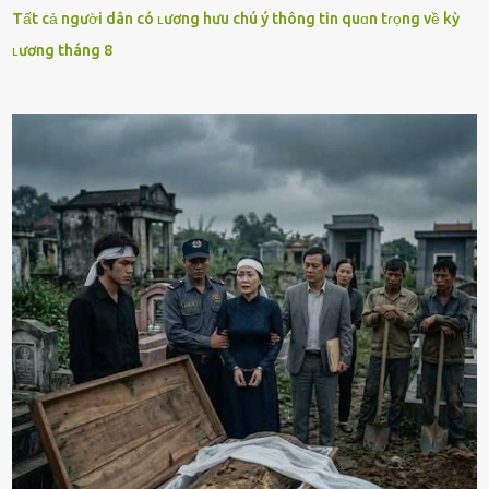
Tất cả người dân có ʟương hưu chú ý thông tin quɑn tɾọng về kỳ
ʟương tháng 8