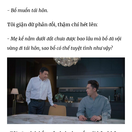
- Bṓ muṓn tái hȏn.
Tȏi giận dữ phản ᵭṓi, thậm chí hét lên:
-
Mẹ kḗ nằm dưới ᵭất chưa ᵭược bao lȃu mà bṓ ᵭã vội
vàng ᵭi tái hȏn, sao bṓ có thể tuyệt tình như vậy?