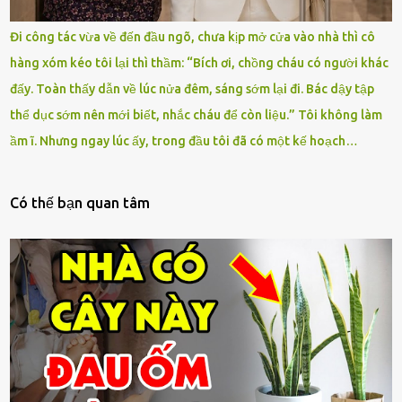
Đi công tác vừa về đến đầu ngõ, chưa kịp mở cửa vào nhà thì cô
hàng xóm kéo tôi lại thì thầm: “Bích ơi, chồng cháu có người khác
đấy. Toàn thấy dẫn về lúc nửa đêm, sáng sớm lại đi. Bác dậy tập
thể dục sớm nên mới biết, nhắc cháu để còn liệu.” Tôi không làm
ầm ĩ. Nhưng ngay lúc ấy, trong đầu tôi đã có một kế hoạch…
Có thế bạn quan tâm