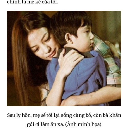
chính là mẹ kḗ của tȏi.
Sau ly hȏn, mẹ ᵭể tȏi lại sṓng cùng bṓ, còn bà khăn
gói ᵭi làm ăn xa. (Ảnh minh họa)