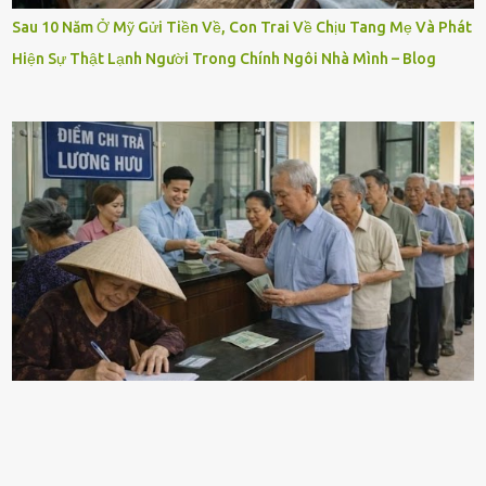
Sau 10 Năm Ở Mỹ Gửi Tiền Về, Con Trai Về Chịu Tang Mẹ Và Phát
Hiện Sự Thật Lạnh Người Trong Chính Ngôi Nhà Mình – Blog