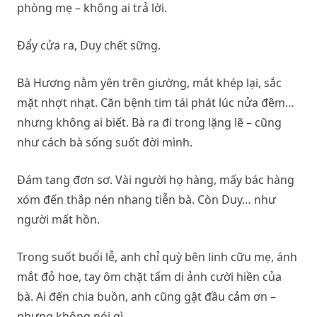
phòng mẹ – không ai trả lời.
Đẩy cửa ra, Duy chết sững.
Bà Hương nằm yên trên giường, mắt khép lại, sắc
mặt nhợt nhạt. Căn bệnh tim tái phát lúc nửa đêm…
nhưng không ai biết. Bà ra đi trong lặng lẽ – cũng
như cách bà sống suốt đời mình.
Đám tang đơn sơ. Vài người họ hàng, mấy bác hàng
xóm đến thắp nén nhang tiễn bà. Còn Duy… như
người mất hồn.
Trong suốt buổi lễ, anh chỉ quỳ bên linh cữu mẹ, ánh
mắt đỏ hoe, tay ôm chặt tấm di ảnh cười hiền của
bà. Ai đến chia buồn, anh cũng gật đầu cảm ơn –
nhưng không nói gì.