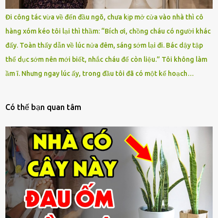
Đi công tác vừa về đến đầu ngõ, chưa kịp mở cửa vào nhà thì cô
hàng xóm kéo tôi lại thì thầm: “Bích ơi, chồng cháu có người khác
đấy. Toàn thấy dẫn về lúc nửa đêm, sáng sớm lại đi. Bác dậy tập
thể dục sớm nên mới biết, nhắc cháu để còn liệu.” Tôi không làm
ầm ĩ. Nhưng ngay lúc ấy, trong đầu tôi đã có một kế hoạch…
Có thế bạn quan tâm