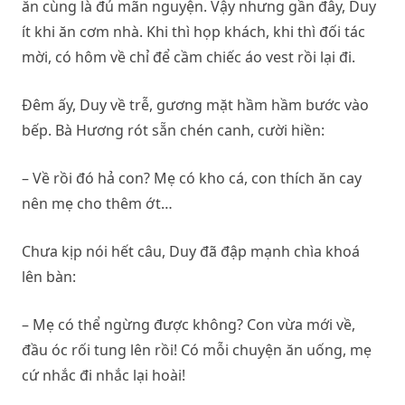
ăn cùng là đủ mãn nguyện. Vậy nhưng gần đây, Duy
ít khi ăn cơm nhà. Khi thì họp khách, khi thì đối tác
mời, có hôm về chỉ để cầm chiếc áo vest rồi lại đi.
Đêm ấy, Duy về trễ, gương mặt hầm hầm bước vào
bếp. Bà Hương rót sẵn chén canh, cười hiền:
– Về rồi đó hả con? Mẹ có kho cá, con thích ăn cay
nên mẹ cho thêm ớt…
Chưa kịp nói hết câu, Duy đã đập mạnh chìa khoá
lên bàn:
– Mẹ có thể ngừng được không? Con vừa mới về,
đầu óc rối tung lên rồi! Có mỗi chuyện ăn uống, mẹ
cứ nhắc đi nhắc lại hoài!