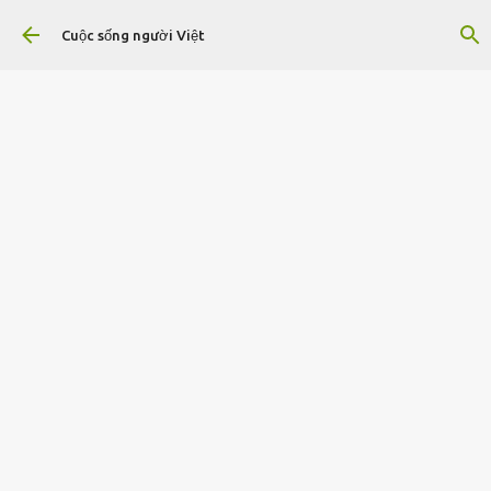
Chuyển đến nội dung chính
Cuộc sống người Việt