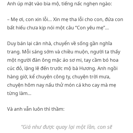
Anh úp mặt vào bia mộ, tiếng nấc nghẹn ngào:
– Mẹ ơi, con xin lỗi… Xin mẹ tha lỗi cho con, đứa con
bất hiếu chưa kịp nói một câu “Con yêu mẹ”…
Duy bán lại căn nhà, chuyển về sống gần nghĩa
trang. Mỗi sáng sớm và chiều muộn, người ta thấy
một người đàn ông mặc áo sơ mi, tay cầm bó hoa
cúc đỏ, lặng lẽ đến trước mộ bà Hương. Anh ngồi
hàng giờ, kể chuyện công ty, chuyện trời mưa,
chuyện hôm nay nấu thử món cá kho cay mà mẹ
từng làm…
Và anh vẫn luôn thì thầm:
“Giá như được quay lại một lần, con sẽ