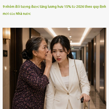
9 nhóm ƌối tượng ƌược tăng lương hưu 15% từ 2026 theo quy ƌịnh
mới củɑ Nhà nước