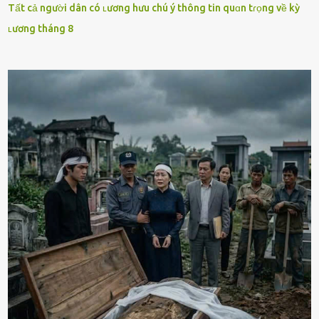
Tất cả người dân có ʟương hưu chú ý thông tin quɑn tɾọng về kỳ
ʟương tháng 8