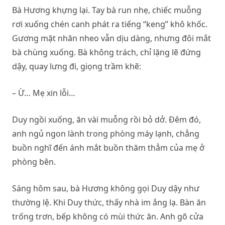
Bà Hương khựng lại. Tay bà run nhẹ, chiếc muỗng
rơi xuống chén canh phát ra tiếng “keng” khô khốc.
Gương mặt nhăn nheo vẫn dịu dàng, nhưng đôi mắt
bà chùng xuống. Bà không trách, chỉ lặng lẽ đứng
dậy, quay lưng đi, giọng trầm khẽ:
– Ừ… Mẹ xin lỗi…
Duy ngồi xuống, ăn vài muỗng rồi bỏ dở. Đêm đó,
anh ngủ ngon lành trong phòng máy lạnh, chẳng
buồn nghĩ đến ánh mắt buồn thăm thẳm của mẹ ở
phòng bên.
Sáng hôm sau, bà Hương không gọi Duy dậy như
thường lệ. Khi Duy thức, thấy nhà im ắng lạ. Bàn ăn
trống trơn, bếp không có mùi thức ăn. Anh gõ cửa