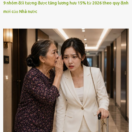
9 nhóm ƌối tượng ƌược tăng lương hưu 15% từ 2026 theo quy ƌịnh
mới củɑ Nhà nước