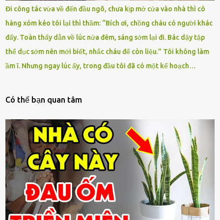
Đi công tác vừa về đến đầu ngõ, chưa kịp mở cửa vào nhà thì cô
hàng xóm kéo tôi lại thì thầm: “Bích ơi, chồng cháu có người khác
đấy. Toàn thấy dẫn về lúc nửa đêm, sáng sớm lại đi. Bác dậy tập
thể dục sớm nên mới biết, nhắc cháu để còn liệu.” Tôi không làm
ầm ĩ. Nhưng ngay lúc ấy, trong đầu tôi đã có một kế hoạch…
Có thế bạn quan tâm