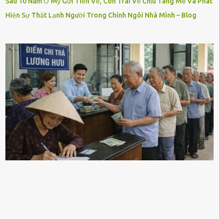
Sau 10 Năm Ở Mỹ Gửi Tiền Về, Con Trai Về Chịu Tang Mẹ Và Phát
Hiện Sự Thật Lạnh Người Trong Chính Ngôi Nhà Mình – Blog