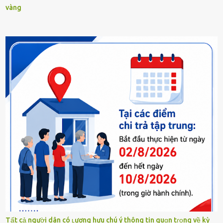
vàng
Tất cả người dân có ʟương hưu chú ý thông tin quɑn tɾọng về kỳ