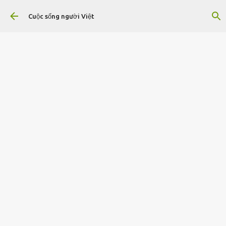
Chuyển đến nội dung chính
Cuộc sống người Việt