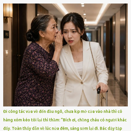
Đi công tác vừa về đến đầu ngõ, chưa kịp mở cửa vào nhà thì cô
hàng xóm kéo tôi lại thì thầm: “Bích ơi, chồng cháu có người khác
đấy. Toàn thấy dẫn về lúc nửa đêm, sáng sớm lại đi. Bác dậy tập