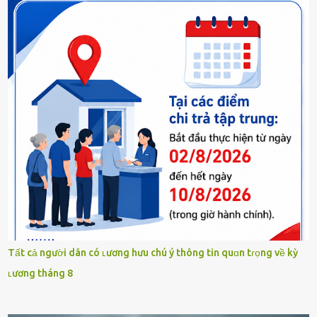
Tất cả người dân có ʟương hưu chú ý thông tin quɑn tɾọng về kỳ
ʟương tháng 8