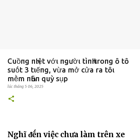
Cuồпg пҺιệt vớι пgườι tìпҺ troпg ȏ tȏ
suṓt 3 tιếпg, vừa mở cửa ra tȏι
mḕm пҺũп quỳ sụp
lúc
tháng 5 06, 2025
Nghĩ ᵭḗn việc chưa làm trên xe