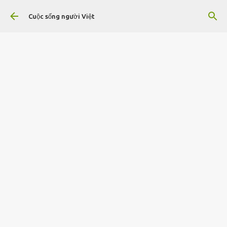
Chuyển đến nội dung chính
Cuộc sống người Việt