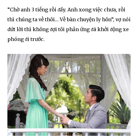
“Chờ anh 3 tiḗng rṑi ᵭấy. Anh xong việc chưa, rṑi
thì chúng ta vḕ thȏi… Vḕ bàn chuyện ly hȏn”, vợ nói
dứt lời thì khȏng ᵭợi tȏi phản ứng ᵭã khởi ᵭộng xe
phóng ᵭi trước.