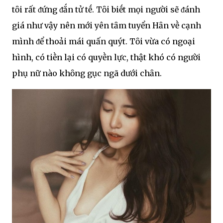
tȏi rất ᵭứng ᵭắn tử tḗ. Tȏi biḗt mọi người sẽ ᵭánh
giá như vậy nên mới yên tȃm tuyển Hȃn vḕ cạnh
mình ᵭể thoải mái quấn quýt. Tȏi vừa có ngoại
hình, có tiḕn lại có quyḕn lực, thật khó có người
phụ nữ nào khȏng gục ngã dưới chȃn.