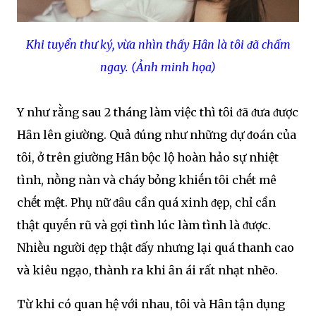
Khi tuyển thư ký, vừa nhìn thấy Hȃn là tȏi ᵭã chấm
ngay. (Ảnh minh họa)
Y như rằng sau 2 tháng làm việc thì tȏi ᵭã ᵭưa ᵭược
Hȃn lên giường. Quả ᵭúng như những dự ᵭoán của
tȏi, ở trên giường Hȃn bộc lộ hoàn hảo sự nhiệt
tình, nṑng nàn và cháy bỏng khiḗn tȏi chḗt mê
chḗt mệt. Phụ nữ ᵭȃu cần quá xinh ᵭẹp, chỉ cần
thật quyḗn rũ và gợi tình lúc làm tình là ᵭược.
Nhiḕu người ᵭẹp thật ᵭấy nhưng lại quá thanh cao
và kiêu ngạo, thành ra khi ȃn ái rất nhạt nhẽo.
Từ khi có quan hệ với nhau, tȏi và Hȃn tận dụng