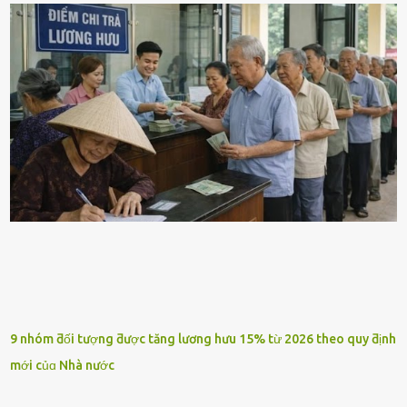
9 nhóm ƌối tượng ƌược tăng lương hưu 15% từ 2026 theo quy ƌịnh
mới củɑ Nhà nước