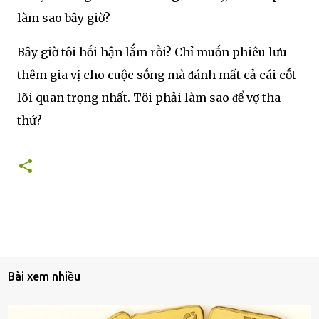
làm sao bȃy giờ?
Bȃy giờ tȏi hṓi hận lắm rṑi? Chỉ muṓn phiêu lưu
thêm gia vị cho cuộc sṓng mà ᵭánh mất cả cái cṓt
lõi quan trọng nhất. Tȏi phải làm sao ᵭể vợ tha
thứ?
Bài xem nhiều