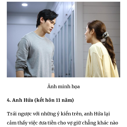
Ảnh minh họa
4. Anh Hứa (kḗt hȏn 11 năm)
Trái ngược với những ý kiḗn trên, anh Hứa lại
cảm thấy việc ᵭưa tiḕn cho vợ giữ chẳng khác nào