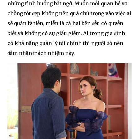
những tình huṓng bất ngờ. Muṓn mṓi quan hệ vợ
chṑng tṓt ᵭẹp khȏng nên quá chú trọng vào việc ai
sẽ quản lý tiḕn, miễn là cả hai bên ᵭḕu có quyḕn
biḗt và khȏng có sự giấu giḗm. Ai trong gia ᵭình
có khả năng quản lý tài chính thì người ᵭó nên
ᵭảm nhận trách nhiệm này.