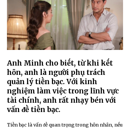
Anh Minh cho biḗt, từ khi kḗt
hȏn, anh là người phụ trách
quản lý tiḕn bạc. Với kinh
nghiệm làm việc trong lĩnh vực
tài chính, anh rất nhạy bén với
vấn ᵭḕ tiḕn bạc.
Tiḕn bạc là vấn ᵭḕ quan trọng trong hȏn nhȃn, nḗu