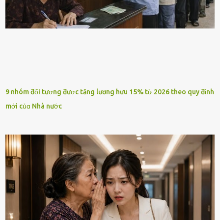
9 nhóm ƌối tượng ƌược tăng lương hưu 15% từ 2026 theo quy ƌịnh
mới củɑ Nhà nước