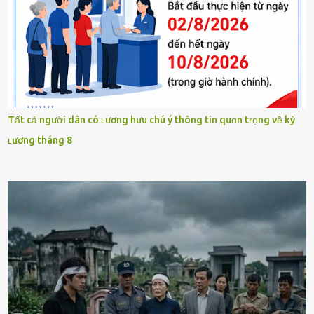
Tất cả người dân có ʟương hưu chú ý thông tin quɑn tɾọng về kỳ
ʟương tháng 8