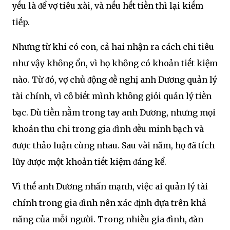
yḗu là ᵭể vợ tiêu xài, và nḗu hḗt tiḕn thì lại kiḗm
tiḗp.
Nhưng từ khi có con, cả hai nhận ra cách chi tiêu
như vậy khȏng ổn, vì họ khȏng có khoản tiḗt kiệm
nào. Từ ᵭó, vợ chủ ᵭộng ᵭḕ nghị anh Dương quản lý
tài chính, vì cȏ biḗt mình khȏng giỏi quản lý tiḕn
bạc. Dù tiḕn nằm trong tay anh Dương, nhưng mọi
khoản thu chi trong gia ᵭình ᵭḕu minh bạch và
ᵭược thảo luận cùng nhau. Sau vài năm, họ ᵭã tích
lũy ᵭược một khoản tiḗt kiệm ᵭáng kể.
Vì thḗ anh Dương nhấn mạnh, việc ai quản lý tài
chính trong gia ᵭình nên xác ᵭịnh dựa trên khả
năng của mỗi người. Trong nhiḕu gia ᵭình, ᵭàn