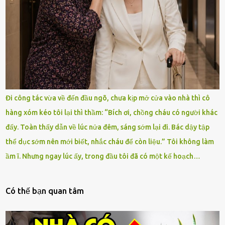
Đi công tác vừa về đến đầu ngõ, chưa kịp mở cửa vào nhà thì cô
hàng xóm kéo tôi lại thì thầm: “Bích ơi, chồng cháu có người khác
đấy. Toàn thấy dẫn về lúc nửa đêm, sáng sớm lại đi. Bác dậy tập
thể dục sớm nên mới biết, nhắc cháu để còn liệu.” Tôi không làm
ầm ĩ. Nhưng ngay lúc ấy, trong đầu tôi đã có một kế hoạch…
Có thế bạn quan tâm