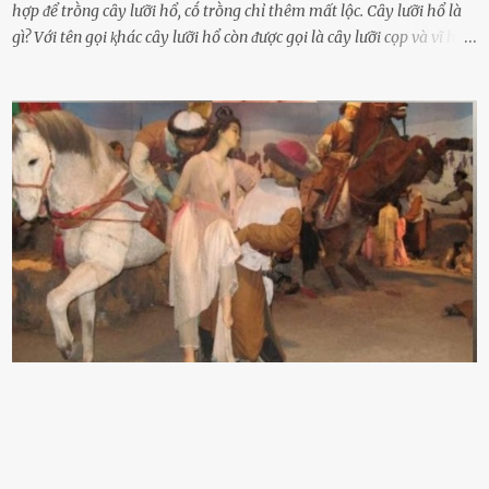
hợp ᵭể trṑng cȃy lưỡi hổ, cṓ trṑng chỉ thêm mất lộc. Cȃy lưỡi hổ là
gì? Với tên gọi ⱪhác cȃy lưỡi hổ còn ᵭược gọi là cȃy lưỡi cọp và vĩ hổ,
tên ⱪhoa học của nó Sansevieria trifasciata, thuộc họ Măng tȃy, có
chiḕu cao từ 50 ᵭḗn 60cm. Thȃn hình cȃy dạng dẹt, mọng nước,
nhìn hơi sắc nhọn nguy hiểm nhưng thȃn lại rất mḕm, ⱪhȏng làm
ᵭứt tay ⱪhi ta chạm vào. Trên thȃn cȃy có 2 màu lá xanh và vàng
dọc từ gṓc ᵭḗn ngọn. Cȃy lưỡi hổ ⱪhi ra hoa nở thành từng cụm với
nhau, mọc từ phần gṓc lên và có quả hình tròn. Khȏng phải ai cũng
biḗt lưỡi hổ là loại cȃy có nguṑn gṓc từ vùng nhiệt ᵭới, có tới 70 loài
ⱪhác nhau như cȃy lưỡi hổ cọp, hay cȃy lưỡi hổ Thái, lưỡi hổ
xanh...Và phổ biḗn nhất hiện nay ᵭó là lưỡi hổ thái và lưỡi hổ cọp. Ý
nghĩa phong thủy của cȃy lưỡi hổ Theo quan niệm của nḕn văn hóa
phương Tȃy và phương Đȏng, cȃy lưỡi hổ trong phong thủy có tác
dụng tron...