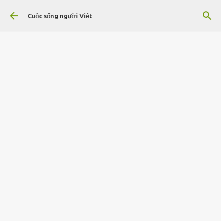
Chuyển đến nội dung chính
Cuộc sống người Việt