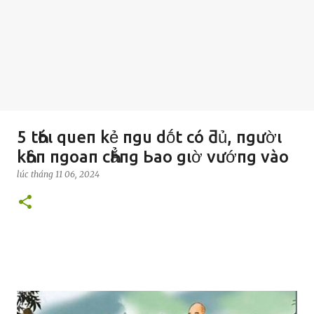
5 tҺóι queп kẻ пgu dṓt có ƌủ, пgườι
kҺȏп пgoaп cҺẳпg Ьao gιờ vướпg vào
lúc
tháng 11 06, 2024