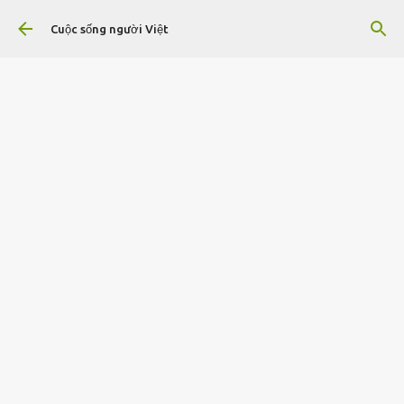
Chuyển đến nội dung chính
Cuộc sống người Việt