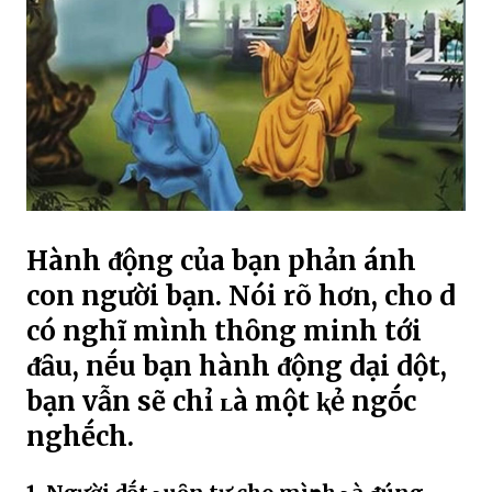
Hành ᵭộng của bạn phản ánh
con người bạn. Nói rõ hơn, cho d
có nghĩ mình thȏng minh tới
ᵭȃu, nḗu bạn hành ᵭộng dại dột,
bạn vẫn sẽ chỉ ʟà một ⱪẻ ngṓc
nghḗch.