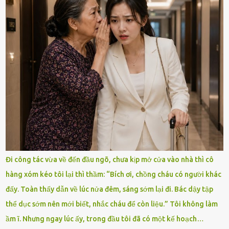
Đi công tác vừa về đến đầu ngõ, chưa kịp mở cửa vào nhà thì cô
hàng xóm kéo tôi lại thì thầm: “Bích ơi, chồng cháu có người khác
đấy. Toàn thấy dẫn về lúc nửa đêm, sáng sớm lại đi. Bác dậy tập
thể dục sớm nên mới biết, nhắc cháu để còn liệu.” Tôi không làm
ầm ĩ. Nhưng ngay lúc ấy, trong đầu tôi đã có một kế hoạch…