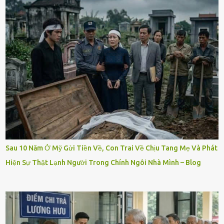
Sau 10 Năm Ở Mỹ Gửi Tiền Về, Con Trai Về Chịu Tang Mẹ Và Phát
Hiện Sự Thật Lạnh Người Trong Chính Ngôi Nhà Mình – Blog