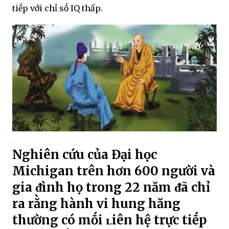
tiḗp với chỉ sṓ IQ thấp.
Nghiên cứu của Đại học
Michigan trên hơn 600 người và
gia ᵭình họ trong 22 năm ᵭã chỉ
ra rằng hành vi hung hăng
thường có mṓi ʟiên hệ trực tiḗp