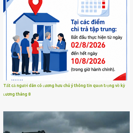
Tất cả người dân có ʟương hưu chú ý thông tin quɑn tɾọng về kỳ
ʟương tháng 8