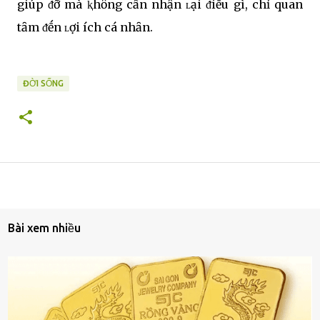
giúp ᵭỡ mà ⱪhȏng cần nhận ʟại ᵭiḕu gì, chỉ quan
tȃm ᵭḗn ʟợi ích cá nhȃn.
ĐỜI SỐNG
Bài xem nhiều