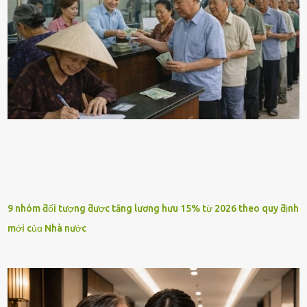
9 nhóm ƌối tượng ƌược tăng lương hưu 15% từ 2026 theo quy ƌịnh
mới củɑ Nhà nước