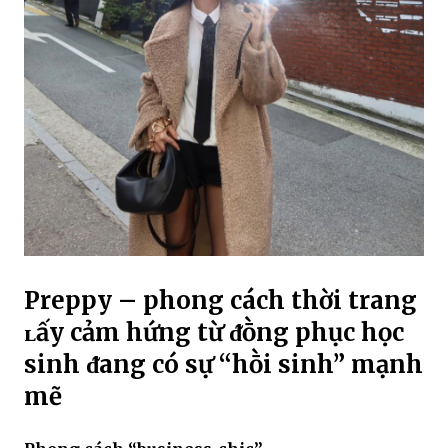
Preppy – phong cách thời trang
ʟấy cảm hứng từ ᵭṑng phục học
sinh ᵭang có sự “hṑi sinh” mạnh
mẽ