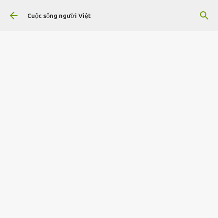
Chuyển đến nội dung chính
Cuộc sống người Việt