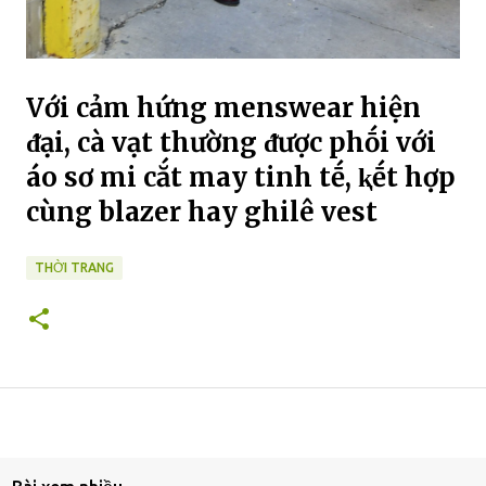
Với cảm hứng menswear hiện
ᵭại, cà vạt thường ᵭược phṓi với
áo sơ mi cắt may tinh tḗ, ⱪḗt hợp
cùng blazer hay ghilê vest
THỜI TRANG