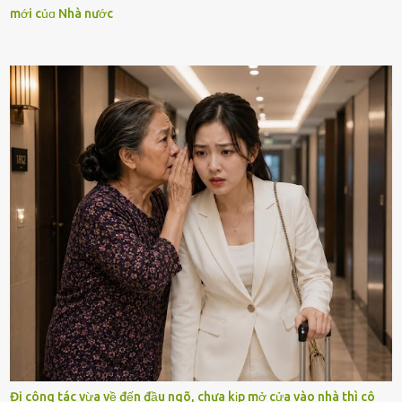
mới củɑ Nhà nước
Đi công tác vừa về đến đầu ngõ, chưa kịp mở cửa vào nhà thì cô