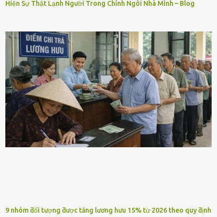
Hiện Sự Thật Lạnh Người Trong Chính Ngôi Nhà Mình – Blog
9 nhóm ƌối tượng ƌược tăng lương hưu 15% từ 2026 theo quy ƌịnh