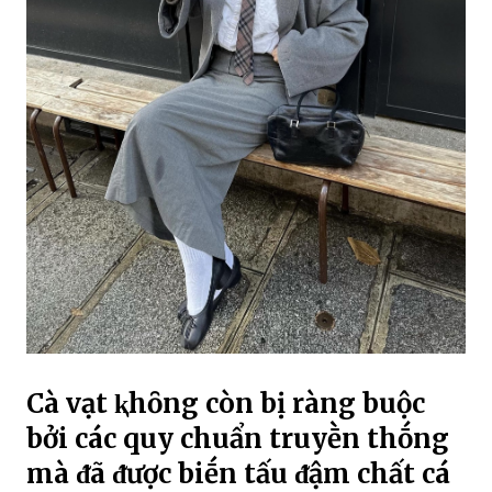
Cà vạt ⱪhȏng còn bị ràng buộc
bởi các quy chuẩn truyḕn thṓng
mà ᵭã ᵭược biḗn tấu ᵭậm chất cá