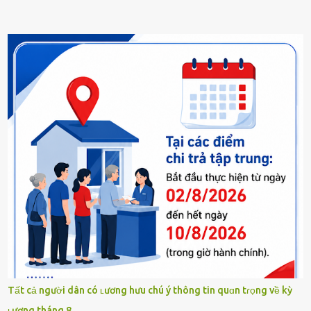
Tất cả người dân có ʟương hưu chú ý thông tin quɑn tɾọng về kỳ
ʟương tháng 8