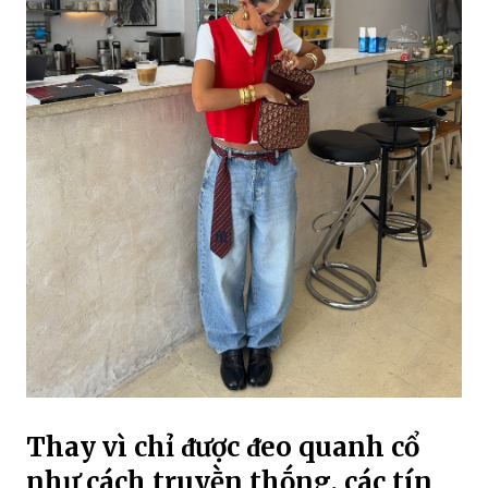
Thay vì chỉ ᵭược ᵭeo quanh cổ
như cách truyḕn thṓng, các tín