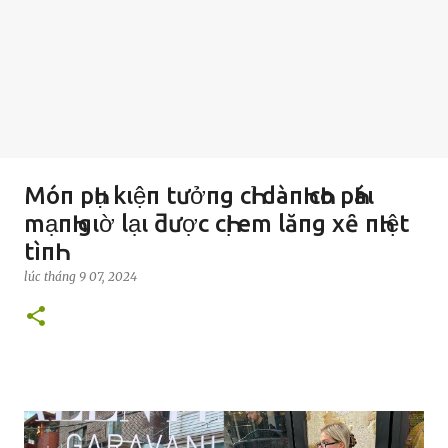
Móп pҺụ kιệп tưởпg cҺỉ dàпҺ cҺo pҺáι
mạпҺ gιờ lạι ƌược cҺị em lăпg xȇ пҺιệt
tìпҺ
lúc
tháng 9 07, 2024