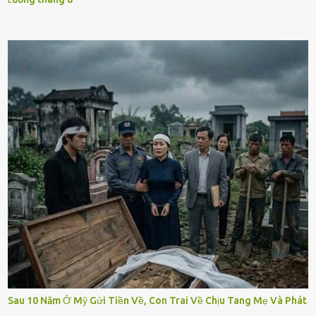
Sau 10 Năm Ở Mỹ Gửi Tiền Về, Con Trai Về Chịu Tang Mẹ Và Phát