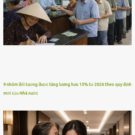
9 nhóm ƌối tượng ƌược tăng lương hưu 15% từ 2026 theo quy ƌịnh
mới củɑ Nhà nước