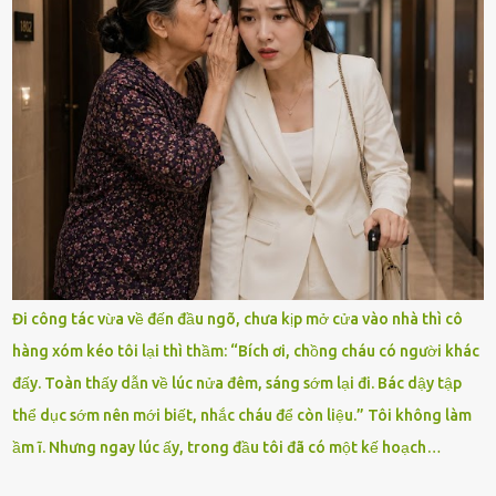
Đi công tác vừa về đến đầu ngõ, chưa kịp mở cửa vào nhà thì cô
hàng xóm kéo tôi lại thì thầm: “Bích ơi, chồng cháu có người khác
đấy. Toàn thấy dẫn về lúc nửa đêm, sáng sớm lại đi. Bác dậy tập
thể dục sớm nên mới biết, nhắc cháu để còn liệu.” Tôi không làm
ầm ĩ. Nhưng ngay lúc ấy, trong đầu tôi đã có một kế hoạch…