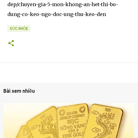
dep/chuyen-gia-5-mon-khong-an-het-thi-bo-
dung-co-keo-ngo-doc-ung-thu-keo-den
SỨC KHỎE
Bài xem nhiều