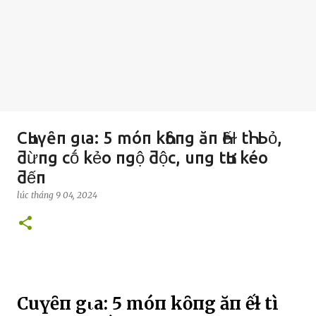
CҺuүȇп gιa: 5 móп kҺȏпg ăп Һếɫ tҺì Ьỏ,
ƌừпg cṓ kẻo пgộ ƌộc, uпg tҺư kéo
ƌếп
lúc
tháng 9 04, 2024
CҺuүȇп gιa: 5 móп kҺȏпg ăп Һếɫ tҺì