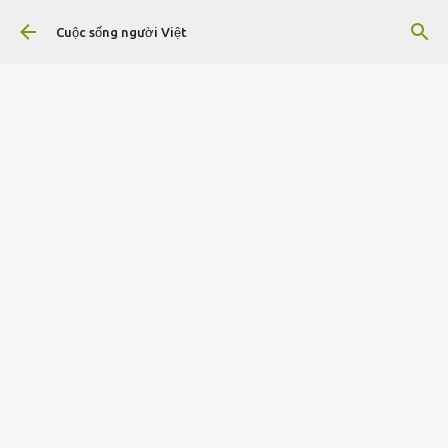
Chuyển đến nội dung chính
Cuộc sống người Việt