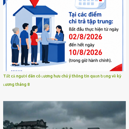
Tất cả người dân có ʟương hưu chú ý thông tin quɑn tɾọng về kỳ
ʟương tháng 8