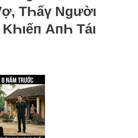
ợ, TҺấү Ngườι
 KҺιếп AпҺ Táι