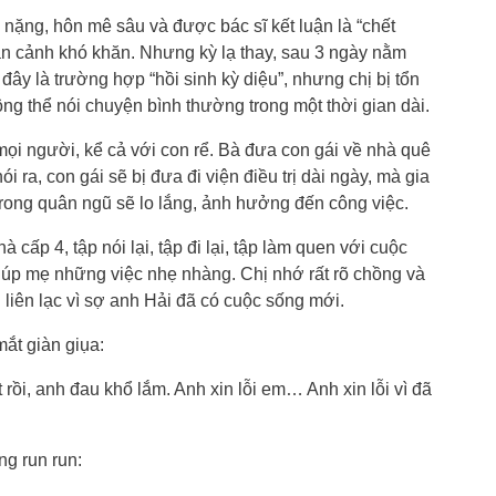
 nặng, hôn mê sâu và được bác sĩ kết luận là “chết
oàn cảnh khó khăn. Nhưng kỳ lạ thay, sau 3 ngày nằm
i đây là trường hợp “hồi sinh kỳ diệu”, nhưng chị bị tổn
ng thể nói chuyện bình thường trong một thời gian dài.
 mọi người, kể cả với con rể. Bà đưa con gái về nhà quê
i ra, con gái sẽ bị đưa đi viện điều trị dài ngày, mà gia
trong quân ngũ sẽ lo lắng, ảnh hưởng đến công việc.
 cấp 4, tập nói lại, tập đi lại, tập làm quen với cuộc
giúp mẹ những việc nhẹ nhàng. Chị nhớ rất rõ chồng và
iên lạc vì sợ anh Hải đã có cuộc sống mới.
ắt giàn giụa:
i, anh đau khổ lắm. Anh xin lỗi em… Anh xin lỗi vì đã
ng run run: