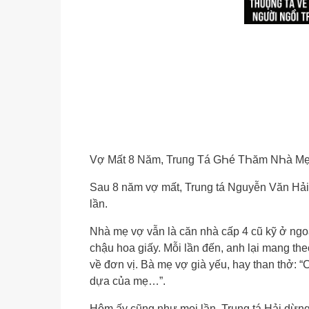
Vợ Mất 8 Năm, Truпg Tá GҺé TҺăm NҺà Mẹ 
Sau 8 năm vợ mất, Trung tá Nguyễn Văn Hải
lần.
Nhà mẹ vợ vẫn là căn nhà cấp 4 cũ kỹ ở ngoạ
chậu hoa giấy. Mỗi lần đến, anh lại mang the
về đơn vị. Bà mẹ vợ già yếu, hay than thở: “C
dựa của mẹ…”.
Hôm ấy cũng như mọi lần, Trung tá Hải dừng