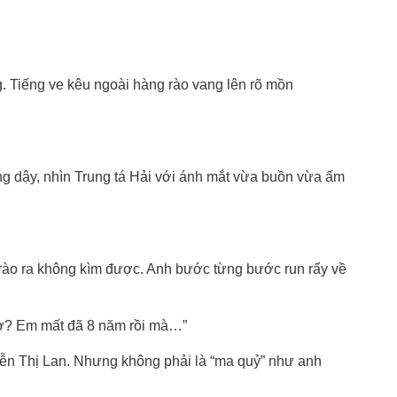
 Tiếng ve kêu ngoài hàng rào vang lên rõ mồn
g dậy, nhìn Trung tá Hải với ánh mắt vừa buồn vừa ấm
trào ra không kìm được. Anh bước từng bước run rẩy về
ơ? Em mất đã 8 năm rồi mà…”
ễn Thị Lan. Nhưng không phải là “ma quỷ” như anh