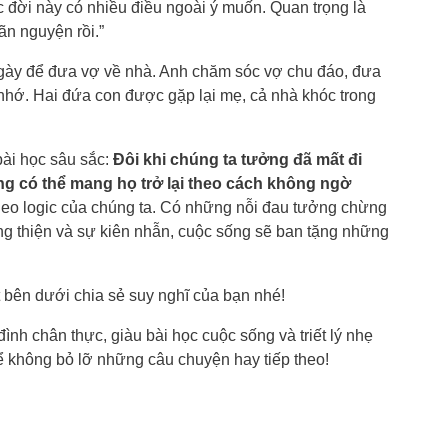
 đời này có nhiều điều ngoài ý muốn. Quan trọng là
n nguyện rồi.”
 ngày để đưa vợ về nhà. Anh chăm sóc vợ chu đáo, đưa
trí nhớ. Hai đứa con được gặp lại mẹ, cả nhà khóc trong
bài học sâu sắc:
Đôi khi chúng ta tưởng đã mất đi
g có thể mang họ trở lại theo cách không ngờ
heo logic của chúng ta. Có những nỗi đau tưởng chừng
g thiện và sự kiên nhẫn, cuộc sống sẽ ban tặng những
bên dưới chia sẻ suy nghĩ của bạn nhé!
nh chân thực, giàu bài học cuộc sống và triết lý nhẹ
để không bỏ lỡ những câu chuyện hay tiếp theo!