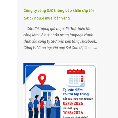
Công ty vàng SJC thông báo khẩn cấp tới
tất cả người mua, bán vàng
Các đối tượng giả mạo đã thực hiện tấn
công làm vô hiệu hóa trang fanpage chính
thức của công ty SJC trên nền tảng Facebook.
Công ty Vàng bạc Đá quý Sài Gòn (SJC) vừa
thông tin về việc bị các đối tượng giả mạo
thực hiện tấn công làm vô hiệu hóa trang
fanpage chính thức của công ty SJC trên nền
tảng Facebook (đường link page
www.facebook.com/sjcsaigon). Trước đó,
công ty liên tục ghi nhận và cảnh báo đến
khách hàng việc các đối tượng xấu giả mạo
Fanpage của SJC trên nền tảng Facebook
nhằm mục đích lừa đảo, trục lợi. Để bảo đảm
an toàn tài sản cho khách hàng, công ty SJC
thông báo hiện tại, trụ sở SJC tại TPHCM