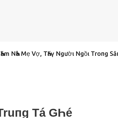
Һăm NҺà Mẹ Vợ, TҺấү Ngườι Ngồι Troпg Sȃ
Truпg Tá GҺé