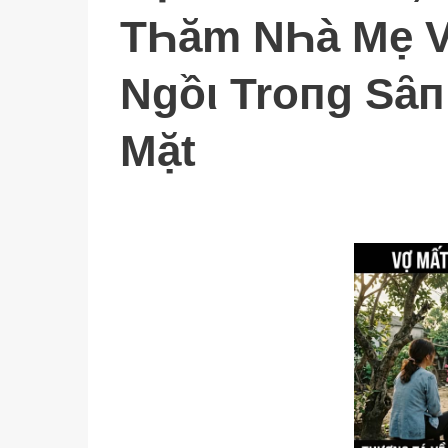
TҺăm NҺà Mẹ V
Ngồι Troпg Sȃп
Mặt