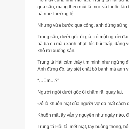
qua sân, mang theo mùi lá mục và thuốc lào
bà như thường lệ.
Nhưng vừa bước qua cổng, anh đứng sững l
Trong sân, dưới gốc ổi già, có một người đa
bà ba cũ màu xanh nhạt, tóc búi thấp, dáng v
khô rơi xuống sân.
Trung tá Hải cảm thấy tim mình như ngừng đậ
Anh đứng đó, tay siết chặt bó bánh mà anh v
“…Em…?”
Người ngồi dưới gốc ổi chậm rãi quay lại.
Đó là khuôn mặt của người vợ đã mất cách 
Khuôn mặt ấy vẫn y nguyên như ngày nào, đô
Trung tá Hải tái mét mặt, tay buông thõng, b