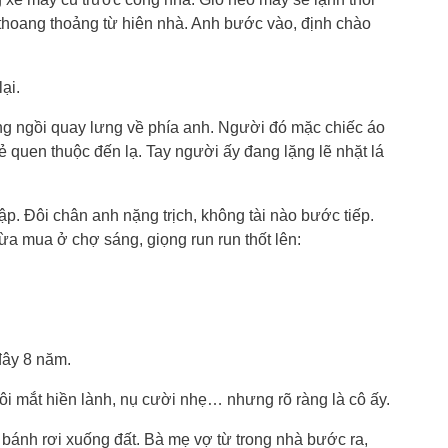
 thoang thoảng từ hiên nhà. Anh bước vào, định chào
ại.
ng ngồi quay lưng về phía anh. Người đó mặc chiếc áo
ẻ quen thuộc đến lạ. Tay người ấy đang lặng lẽ nhặt lá
p. Đôi chân anh nặng trịch, không tài nào bước tiếp.
ừa mua ở chợ sáng, giọng run run thốt lên:
đây 8 năm.
i mắt hiền lành, nụ cười nhẹ… nhưng rõ ràng là cô ấy.
ó bánh rơi xuống đất. Bà mẹ vợ từ trong nhà bước ra,