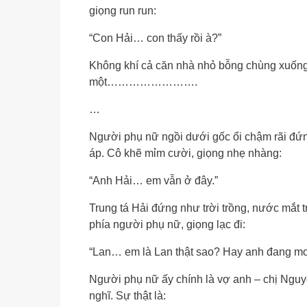
giọng run run:
“Con Hải… con thấy rồi à?”
Không khí cả căn nhà nhỏ bỗng chùng xuống.
một…………………….
…
Người phụ nữ ngồi dưới gốc ổi chậm rãi đứn
áp. Cô khẽ mỉm cười, giọng nhẹ nhàng:
“Anh Hải… em vẫn ở đây.”
Trung tá Hải đứng như trời trồng, nước mắt 
phía người phụ nữ, giọng lạc đi:
“Lan… em là Lan thật sao? Hay anh đang m
Người phụ nữ ấy chính là vợ anh – chị Nguy
nghĩ. Sự thật là: