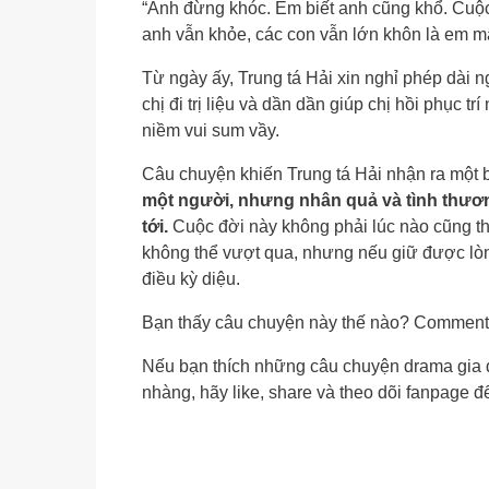
“Anh đừng khóc. Em biết anh cũng khổ. Cuộc
anh vẫn khỏe, các con vẫn lớn khôn là em mã
Từ ngày ấy, Trung tá Hải xin nghỉ phép dài
chị đi trị liệu và dần dần giúp chị hồi phục 
niềm vui sum vầy.
Câu chuyện khiến Trung tá Hải nhận ra một 
một người, nhưng nhân quả và tình thươn
tới.
Cuộc đời này không phải lúc nào cũng t
không thể vượt qua, nhưng nếu giữ được lòn
điều kỳ diệu.
Bạn thấy câu chuyện này thế nào? Comment 
Nếu bạn thích những câu chuyện drama gia đì
nhàng, hãy like, share và theo dõi fanpage 