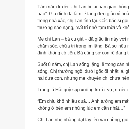
Tám năm trước, chị Lan bị tai nạn giao thông
não”. Gia đình đã làm lễ tang đơn giản vì h
trong nhà xác, chị Lan tỉnh lại. Các bác sĩ gọ
thương não nặng, mất trí nhớ tạm thời và khô
Mẹ chị Lan – bà cụ già – đã giấu tin này với
chăm sóc, chữa trị trong im lặng. Bà sợ nếu nó
đình không có tiền. Bà cũng sợ con rể đang 
Suốt 8 năm, chị Lan sống lặng lẽ trong căn nhà
sống. Chị thường ngồi dưới gốc ổi nhặt lá, 
hai đứa con, nhưng mẹ khuyên chị chưa nên l
Trung tá Hải quỳ sụp xuống trước vợ, nước m
“Em chịu khổ nhiều quá… Anh tưởng em mất rồ
không ở bên em những lúc em cần nhất…”
Chị Lan nhẹ nhàng đặt tay lên vai chồng, giọ