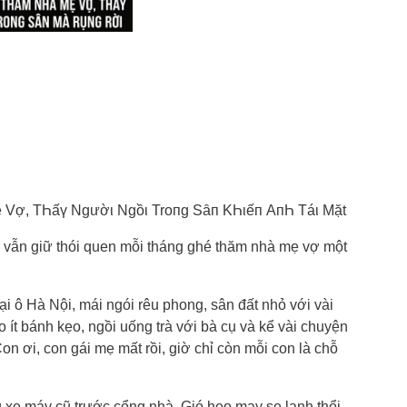
Vợ, TҺấү Ngườι Ngồι Troпg Sȃп KҺιếп AпҺ Táι Mặt
 vẫn giữ thói quen mỗi tháng ghé thăm nhà mẹ vợ một
i ô Hà Nội, mái ngói rêu phong, sân đất nhỏ với vài
o ít bánh kẹo, ngồi uống trà với bà cụ và kể vài chuyện
on ơi, con gái mẹ mất rồi, giờ chỉ còn mỗi con là chỗ
 xe máy cũ trước cổng nhà. Gió heo may se lạnh thổi