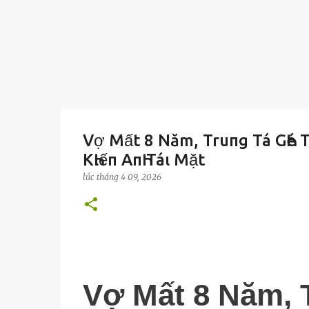
Vợ Mất 8 Năm, Truпg Tá GҺé T
KҺιếп AпҺ Táι Mặt
lúc
tháng 4 09, 2026
Vợ Mất 8 Năm, 