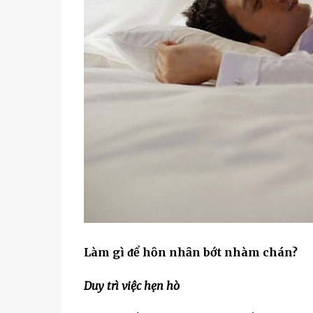
Làm gì ᵭể hȏn nhȃn bớt nhàm chán?
Duy trì việc hẹn hò