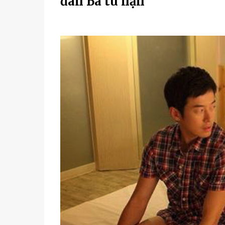
ƌàп Ьà tҺú пҺậп