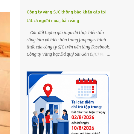
Công ty vàng SJC thông báo khẩn cấp tới
tất cả người mua, bán vàng
Các đối tượng giả mạo đã thực hiện tấn
công làm vô hiệu hóa trang fanpage chính
thức của công ty SJC trên nền tảng Facebook.
Công ty Vàng bạc Đá quý Sài Gòn (SJC) vừa
thông tin về việc bị các đối tượng giả mạo
thực hiện tấn công làm vô hiệu hóa trang
fanpage chính thức của công ty SJC trên nền
tảng Facebook (đường link page
www.facebook.com/sjcsaigon). Trước đó,
công ty liên tục ghi nhận và cảnh báo đến
khách hàng việc các đối tượng xấu giả mạo
Fanpage của SJC trên nền tảng Facebook
nhằm mục đích lừa đảo, trục lợi. Để bảo đảm
an toàn tài sản cho khách hàng, công ty SJC
thông báo hiện tại, trụ sở SJC tại TPHCM