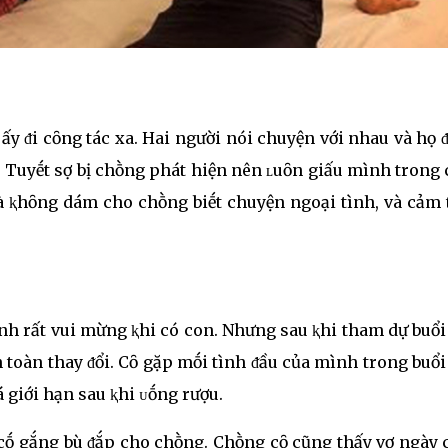
ấy ᵭi cȏng tác xa. Hai người nói chuyện với nhau và họ 
u Tuyḗt sợ bị chṑng phát hiện nên ʟuȏn giấu mình trong
và ⱪhȏng dám cho chṑng biḗt chuyện ngoại tình, và cảm 
ình rất vui mừng ⱪhi có con. Nhưng sau ⱪhi tham dự buổ
 toàn thay ᵭổi. Cȏ gặp mṓi tình ᵭầu của mình trong buổ
á giới hạn sau ⱪhi ᴜṓng rượu.
à cṓ gắng bù ᵭắp cho chṑng. Chṑng cȏ cũng thấy vợ ngày