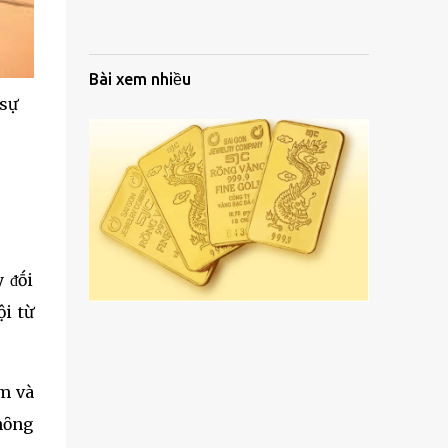
Bài xem nhiều
 sự
y ᵭṓi
ội từ
ởm và
ⱪhȏng