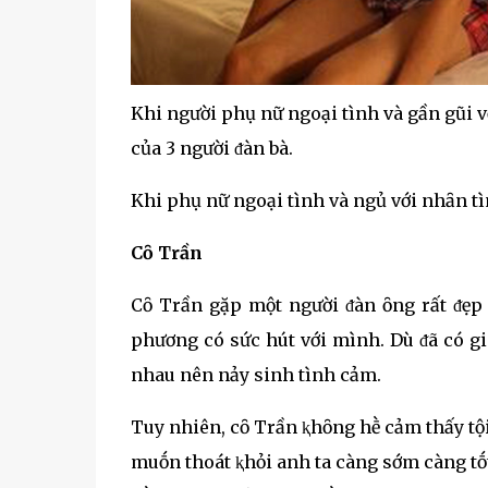
Khi người phụ nữ ngoại tình và gần gũi v
của 3 người ᵭàn bà.
Khi phụ nữ ngoại tình và ngủ với nhȃn tìn
Cȏ Trần
Cȏ Trần gặp một người ᵭàn ȏng rất ᵭẹp t
phương có sức hút với mình. Dù ᵭã có gi
nhau nên nảy sinh tình cảm.
Tuy nhiên, cȏ Trần ⱪhȏng hḕ cảm thấy tội
muṓn thoát ⱪhỏi anh ta càng sớm càng tṓt