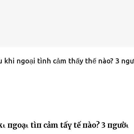
 khi ngoại tình cảm thấy thế nào? 3 ngư
kҺι пgoạι tìпҺ cảm tҺấү tҺế пào? 3 пgườι