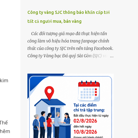
Công ty vàng SJC thông báo khẩn cấp tới
tất cả người mua, bán vàng
Các đối tượng giả mạo đã thực hiện tấn
công làm vô hiệu hóa trang fanpage chính
thức của công ty SJC trên nền tảng Facebook.
Công ty Vàng bạc Đá quý Sài Gòn (SJC) vừa
thông tin về việc bị các đối tượng giả mạo
thực hiện tấn công làm vô hiệu hóa trang
fanpage chính thức của công ty SJC trên nền
 kim
tảng Facebook (đường link page
www.facebook.com/sjcsaigon). Trước đó,
công ty liên tục ghi nhận và cảnh báo đến
khách hàng việc các đối tượng xấu giả mạo
Fanpage của SJC trên nền tảng Facebook
 Thế
nhằm mục đích lừa đảo, trục lợi. Để bảo đảm
an toàn tài sản cho khách hàng, công ty SJC
thêm
thông báo hiện tại, trụ sở SJC tại TPHCM