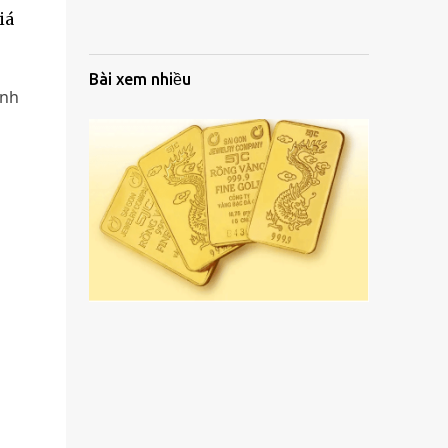
iá
Bài xem nhiều
ịnh