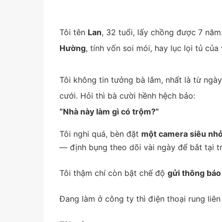
Tôi tên
Lan
, 32 tuổi, lấy chồng được 7 nă
Hường
, tính vốn soi mói, hay lục lọi tủ củ
Tôi không tin tưởng bà lắm, nhất là từ ngày
cưới. Hỏi thì bà cười hềnh hệch bảo:
“Nhà này làm gì có trộm?”
Tôi nghi quá, bèn đặt
một camera siêu nh
— định bụng theo dõi vài ngày để bắt tại tr
Tôi thậm chí còn bật chế độ
gửi thông báo
Đang làm ở công ty thì điện thoại rung liên