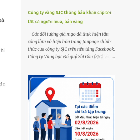
Công ty vàng SJC thông báo khẩn cấp tới
bà
tất cả người mua, bán vàng
Các đối tượng giả mạo đã thực hiện tấn
công làm vô hiệu hóa trang fanpage chính
thức của công ty SJC trên nền tảng Facebook.
hi
Công ty Vàng bạc Đá quý Sài Gòn (SJC) vừa
thông tin về việc bị các đối tượng giả mạo
thực hiện tấn công làm vô hiệu hóa trang
fanpage chính thức của công ty SJC trên nền
 áo
tảng Facebook (đường link page
www.facebook.com/sjcsaigon). Trước đó,
công ty liên tục ghi nhận và cảnh báo đến
khách hàng việc các đối tượng xấu giả mạo
Fanpage của SJC trên nền tảng Facebook
nhằm mục đích lừa đảo, trục lợi. Để bảo đảm
an toàn tài sản cho khách hàng, công ty SJC
thông báo hiện tại, trụ sở SJC tại TPHCM