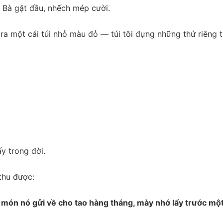
. Bà gật đầu, nhếch mép cười.
i ra một cái túi nhỏ màu đỏ — túi tôi đựng những thứ riêng 
y trong đời.
thu được:
i món nó gửi về cho tao hàng tháng, mày nhớ lấy trước mộ