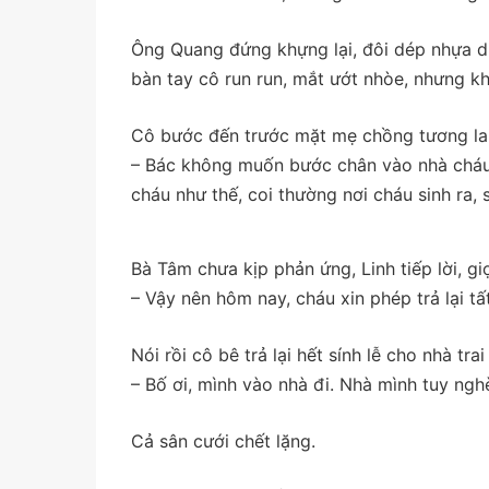
Ông Quang đứng khựng lại, đôi dép nhựa dí
bàn tay cô run run, mắt ướt nhòe, nhưng kh
Cô bước đến trước mặt mẹ chồng tương lai
– Bác không muốn bước chân vào nhà cháu,
cháu như thế, coi thường nơi cháu sinh ra,
Bà Tâm chưa kịp phản ứng, Linh tiếp lời, gi
– Vậy nên hôm nay, cháu xin phép trả lại tấ
Nói rồi cô bê trả lại hết sính lễ cho nhà tr
– Bố ơi, mình vào nhà đi. Nhà mình tuy ng
Cả sân cưới chết lặng.