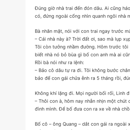
Đúng giờ nhà trai đến đón dâu. Ai cũng háo
có, đứng ngoài cổng nhìn quanh ngôi nhà m
Bà nhăn mặt, nói với con trai ngay trước m
– Cái nhà này à? Trời đất ơi, sao mà lụp xụ
Tôi còn tưởng nhầm đường. Hôm trước tôi m
biết nhà nó bỏ bùa gì bố con anh mà ai cũ
Rồi bà nói như ra lệnh:
– Bảo cô dâu tự ra đi. Tôi không bước chân
bảo để con gái chửa ễnh ra 5 tháng rồi, đ
Không khí lặng đi. Mọi người bối rối, Linh đị
– Thôi con à, hôm nay nhẫn nhịn một chút c
đình mình. Để bố đưa con ra xe về nhà chồ
Bố cô – ông Quang – dắt con gái ra ngoài xe