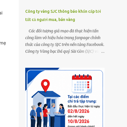
Công ty vàng SJC thông báo khẩn cấp tới
ai
tất cả người mua, bán vàng
Các đối tượng giả mạo đã thực hiện tấn
công làm vô hiệu hóa trang fanpage chính
 mẹ
thức của công ty SJC trên nền tảng Facebook.
Công ty Vàng bạc Đá quý Sài Gòn (SJC) vừa
thông tin về việc bị các đối tượng giả mạo
thực hiện tấn công làm vô hiệu hóa trang
fanpage chính thức của công ty SJC trên nền
tảng Facebook (đường link page
www.facebook.com/sjcsaigon). Trước đó,
công ty liên tục ghi nhận và cảnh báo đến
khách hàng việc các đối tượng xấu giả mạo
Fanpage của SJC trên nền tảng Facebook
nhằm mục đích lừa đảo, trục lợi. Để bảo đảm
an toàn tài sản cho khách hàng, công ty SJC
thông báo hiện tại, trụ sở SJC tại TPHCM