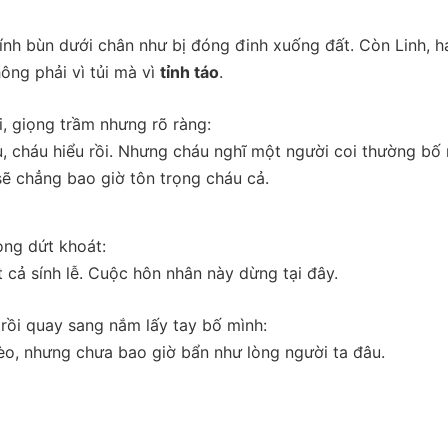
nh bùn dưới chân như bị đóng đinh xuống đất. Còn Linh, h
ông phải vì tủi mà vì
tỉnh táo
.
, giọng trầm nhưng rõ ràng:
 cháu hiểu rồi. Nhưng cháu nghĩ một người coi thường bố
 sẽ chẳng bao giờ tôn trọng cháu cả.
ọng dứt khoát:
t cả sính lễ. Cuộc hôn nhân này dừng tại đây.
ai rồi quay sang nắm lấy tay bố mình:
hèo, nhưng chưa bao giờ bẩn như lòng người ta đâu.