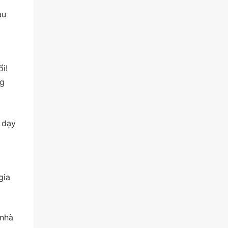
au
i!
ng
 dạy
gia
 nhà