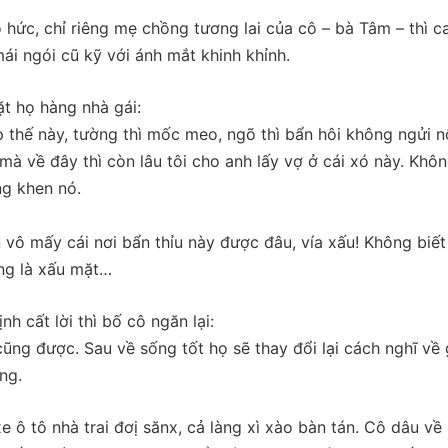
 hức, chỉ riêng mẹ chồng tương lai của cô – bà Tâm – thì c
ái ngói cũ kỹ với ánh mắt khinh khỉnh.
ặt họ hàng nhà gái:
p thế này, tường thì mốc meo, ngõ thì bẩn hôi không ngửi nổ
à về đây thì còn lâu tôi cho anh lấy vợ ở cái xó này. Khô
ng khen nó.
 vô mấy cái nơi bẩn thỉu này được đâu, vía xấu! Không biết
úng là xấu mặt…
nh cất lời thì bố cô ngăn lại:
ũng được. Sau về sống tốt họ sẽ thay đổi lại cách nghĩ về 
ng.
 ô tô nhà trai đơị sănx, cả làng xì xào bàn tán. Cô dâu về