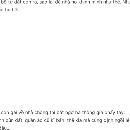
ố tự dắt con ra, sao lại để nhà họ khinh mình như thế. Nh
 tai hết.
con gái về nhà chồng thì bất ngờ bà thông gia phẩy tay:
ính bùn đất, quần áo cũ kĩ bẩn thế kia mà cũng định ngồi lê
 đâu…