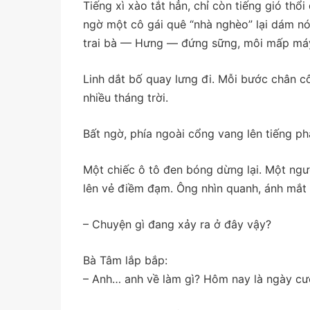
Tiếng xì xào tắt hẳn, chỉ còn tiếng gió thổ
ngờ một cô gái quê “nhà nghèo” lại dám nó
trai bà — Hưng — đứng sững, môi mấp máy
Linh dắt bố quay lưng đi. Mỗi bước chân c
nhiều tháng trời.
Bất ngờ, phía ngoài cổng vang lên tiếng ph
Một chiếc ô tô đen bóng dừng lại. Một ngư
lên vẻ điềm đạm. Ông nhìn quanh, ánh mắt 
– Chuyện gì đang xảy ra ở đây vậy?
Bà Tâm lắp bắp:
– Anh… anh về làm gì? Hôm nay là ngày cư