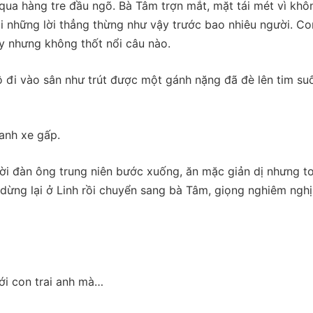
i qua hàng tre đầu ngõ. Bà Tâm trợn mắt, mặt tái mét vì khô
i những lời thẳng thừng như vậy trước bao nhiêu người. Co
 nhưng không thốt nổi câu nào.
ô đi vào sân như trút được một gánh nặng đã đè lên tim su
anh xe gấp.
ời đàn ông trung niên bước xuống, ăn mặc giản dị nhưng t
dừng lại ở Linh rồi chuyển sang bà Tâm, giọng nghiêm nghị
ới con trai anh mà…