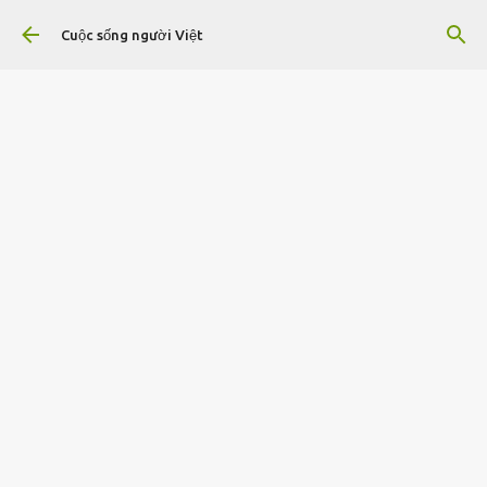
Chuyển đến nội dung chính
Cuộc sống người Việt