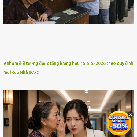
9 nhóm ƌối tượng ƌược tăng lương hưu 15% từ 2026 theo quy ƌịnh
mới củɑ Nhà nước