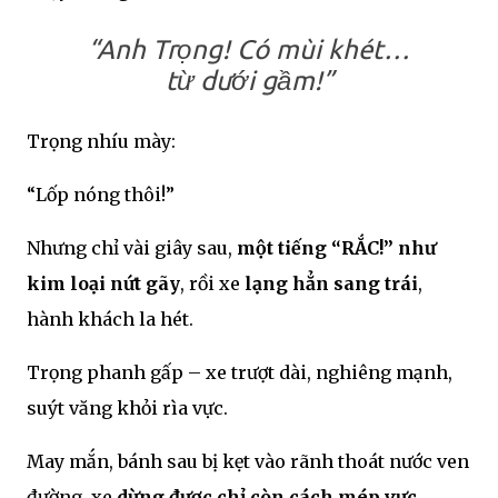
“Anh Trọng! Có mùi khét…
từ dưới gầm!”
Trọng nhíu mày:
“Lốp nóng thôi!”
Nhưng chỉ vài giây sau,
một tiếng “RẮC!” như
kim loại nứt gãy
, rồi xe
lạng hẳn sang trái
,
hành khách la hét.
Trọng phanh gấp – xe trượt dài, nghiêng mạnh,
suýt văng khỏi rìa vực.
May mắn, bánh sau bị kẹt vào rãnh thoát nước ven
đường, xe
dừng được chỉ còn cách mép vực…