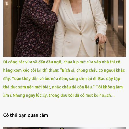
Đi công tác vừa về đến đầu ngõ, chưa kịp mở cửa vào nhà thì cô
hàng xóm kéo tôi lại thì thầm: “Bích ơi, chồng cháu có người khác
đấy. Toàn thấy dẫn về lúc nửa đêm, sáng sớm lại đi. Bác dậy tập
thể dục sớm nên mới biết, nhắc cháu để còn liệu.” Tôi không làm
ầm ĩ. Nhưng ngay lúc ấy, trong đầu tôi đã có một kế hoạch…
Có thế bạn quan tâm