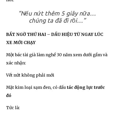
“Nếu nứt thêm 5 giây nữa…
chúng ta đã đi rồi…”
BẤT NGỜ THỨ HAI – DẤU HIỆU TỪ NGAY LÚC
XE MỚI CHẠY
Một bác tài già làm nghề 30 năm xem dưới gầm và
xác nhận:
Vết nứt không phải mới
Mặt kim loại sạm đen, có dấu
tác động lực trước
đó
Tức là: