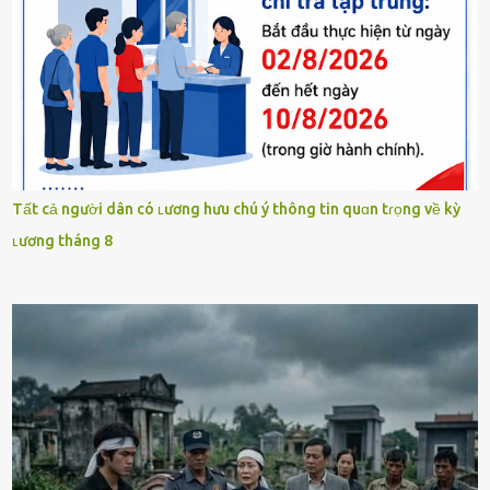
Tất cả người dân có ʟương hưu chú ý thông tin quɑn tɾọng về kỳ
ʟương tháng 8