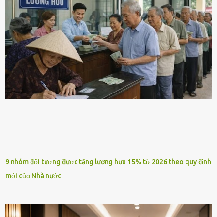
9 nhóm ƌối tượng ƌược tăng lương hưu 15% từ 2026 theo quy ƌịnh
mới củɑ Nhà nước