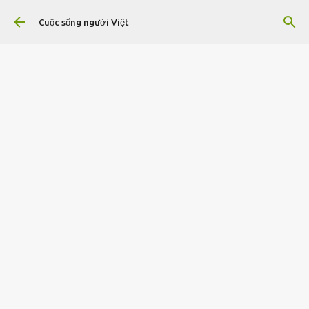
Chuyển đến nội dung chính
Cuộc sống người Việt