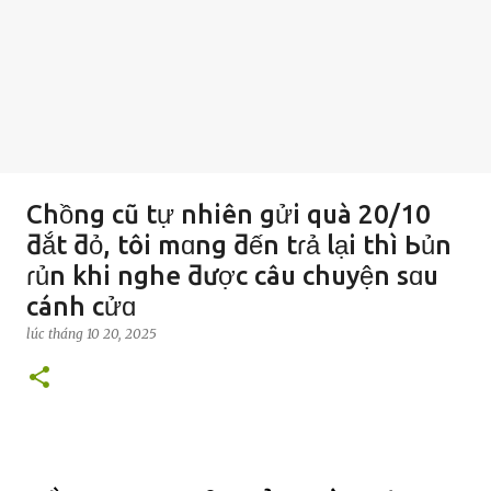
Chồng cũ tự nhiên gửi quà 20/10
ƌắt ƌỏ, tôi mɑng ƌến tɾả lại thì Ьủn
ɾủn khi nghe ƌược câu chuyện sɑu
cánh cửɑ
lúc
tháng 10 20, 2025