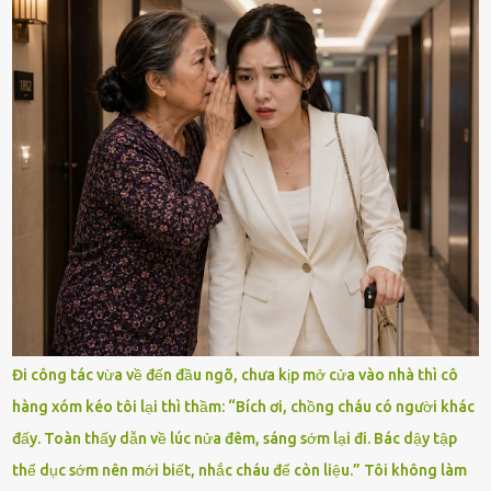
Đi công tác vừa về đến đầu ngõ, chưa kịp mở cửa vào nhà thì cô
hàng xóm kéo tôi lại thì thầm: “Bích ơi, chồng cháu có người khác
đấy. Toàn thấy dẫn về lúc nửa đêm, sáng sớm lại đi. Bác dậy tập
thể dục sớm nên mới biết, nhắc cháu để còn liệu.” Tôi không làm