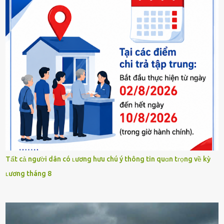
Tất cả người dân có ʟương hưu chú ý thông tin quɑn tɾọng về kỳ
ʟương tháng 8