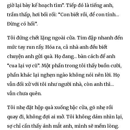
giờ lại bày kế hoạch tìm”. Tiếp đó là tiếng anh,
trầm thấp, hơi bối rối: “Con biết rồi, để con tính…
Đừng có hối”.
Tôi đứng chết lặng ngoài cửa. Tim đập nhanh đến
mức tay run rẩy. Hóa ra, cả nhà anh đều biết
chuyện anh gửi quà. Họ đang… bàn cách để anh
“cua lại vợ cũ”. Một phần trong tôi thấy buồn cười,
phần khác lại nghẹn ngào không nói nên lời. Họ
vẫn đối xử với tôi như người nhà, còn anh thì…
vẫn chưa quên.
Tôi nhẹ đặt hộp quà xuống bậc cửa, gõ nhẹ rồi
quay đi, không đợi ai mở. Tôi không dám nhìn lại,
sợ chỉ cần thấy ánh mắt anh, mình sẽ mềm lòng.