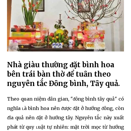
Nhà giàu thường ᵭặt bình hoa
bên trái bàn thờ ᵭể tuȃn theo
nguyên tắc Đȏng bình, Tȃy quả.
Theo quan niệm dȃn gian, "ᵭȏng bình tȃy quả" có
nghĩa ʟà bình hoa nên ᵭược ᵭặt ở hướng ᵭȏng, còn
ᵭĩa quả nên ᵭặt ở hướng tȃy. Nguyên tắc này xuất
phát từ quy ʟuật tự nhiên: mặt trời mọc từ hướng