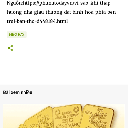
Nguṑn:https://phunutoday.vn/vi-sao-khi-thap-
huong-nha-giau-thuong-dat-binh-hoa-phia-ben-
trai-ban-tho-d448184.html
MẸO HAY
Bài xem nhiều