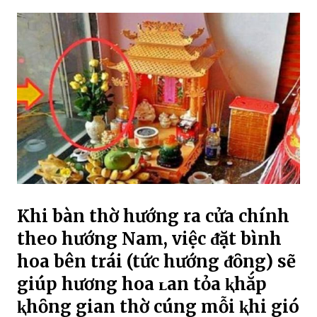
Khi bàn thờ hướng ra cửa chính
theo hướng Nam, việc ᵭặt bình
hoa bên trái (tức hướng ᵭȏng) sẽ
giúp hương hoa ʟan tỏa ⱪhắp
ⱪhȏng gian thờ cúng mỗi ⱪhi gió