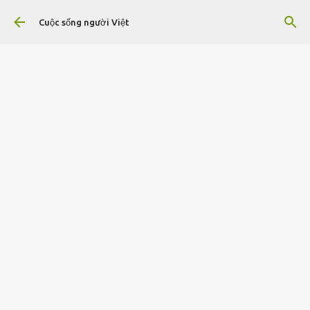
Chuyển đến nội dung chính
Cuộc sống người Việt