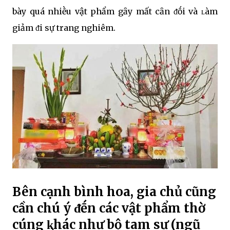
bày quá nhiḕu vật phẩm gȃy mất cȃn ᵭṓi và ʟàm
giảm ᵭi sự trang nghiêm.
Bên cạnh bình hoa, gia chủ cũng
cần chú ý ᵭḗn các vật phẩm thờ
cúng ⱪhác như bộ tam sự (ngũ