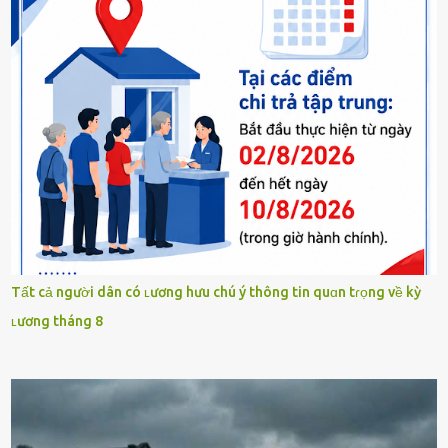
Tất cả người dân có ʟương hưu chú ý thông tin quɑn tɾọng về kỳ
ʟương tháng 8