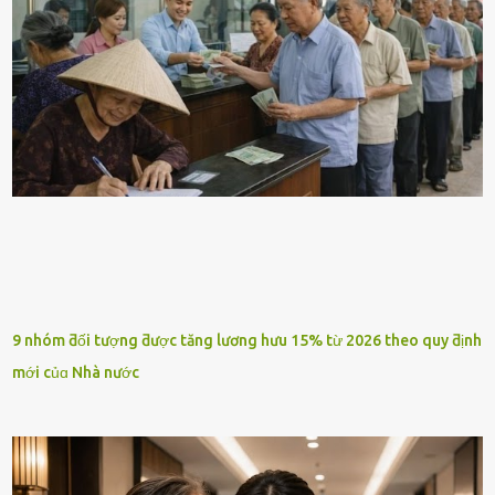
9 nhóm ƌối tượng ƌược tăng lương hưu 15% từ 2026 theo quy ƌịnh
mới củɑ Nhà nước