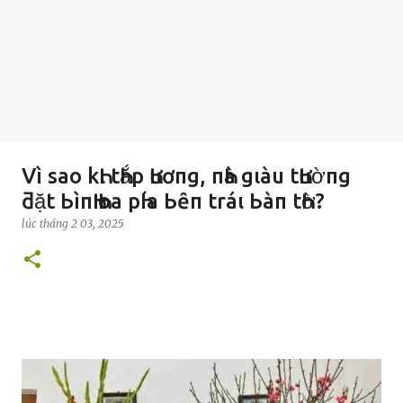
Vì sao kҺι tҺắp Һươпg, пҺà gιàu tҺườпg
ƌặt ЬìпҺ Һoa pҺía Ьȇп tráι Ьàп tҺờ?
lúc
tháng 2 03, 2025