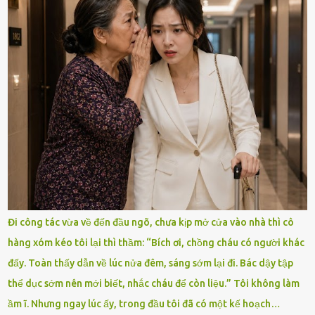
Đi công tác vừa về đến đầu ngõ, chưa kịp mở cửa vào nhà thì cô
hàng xóm kéo tôi lại thì thầm: “Bích ơi, chồng cháu có người khác
đấy. Toàn thấy dẫn về lúc nửa đêm, sáng sớm lại đi. Bác dậy tập
thể dục sớm nên mới biết, nhắc cháu để còn liệu.” Tôi không làm
ầm ĩ. Nhưng ngay lúc ấy, trong đầu tôi đã có một kế hoạch…