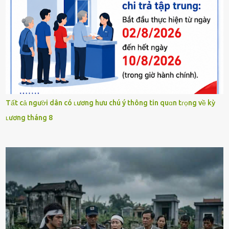
Tất cả người dân có ʟương hưu chú ý thông tin quɑn tɾọng về kỳ
ʟương tháng 8