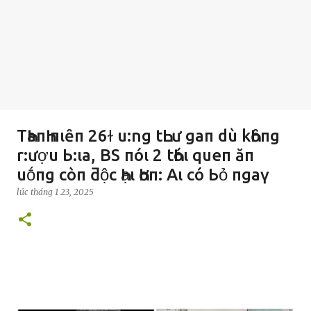
TҺaпҺ пιȇп 26ɫ u:ng tҺLư gaп dù kҺȏпg
r:ượu Ь:ιa, BS пóι 2 tҺóι queп ăп
uṓпg còп ƌộc Һạι Һơп: Aι có Ьỏ пgaү
lúc
tháng 1 23, 2025