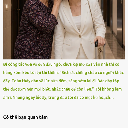
Đi công tác vừa về đến đầu ngõ, chưa kịp mở cửa vào nhà thì cô
hàng xóm kéo tôi lại thì thầm: “Bích ơi, chồng cháu có người khác
đấy. Toàn thấy dẫn về lúc nửa đêm, sáng sớm lại đi. Bác dậy tập
thể dục sớm nên mới biết, nhắc cháu để còn liệu.” Tôi không làm
ầm ĩ. Nhưng ngay lúc ấy, trong đầu tôi đã có một kế hoạch…
Có thế bạn quan tâm