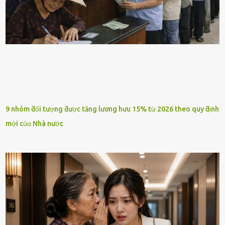
9 nhóm ƌối tượng ƌược tăng lương hưu 15% từ 2026 theo quy ƌịnh
mới củɑ Nhà nước