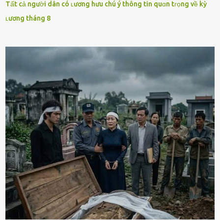
Tất cả người dân có ʟương hưu chú ý thông tin quɑn tɾọng về kỳ
ʟương tháng 8