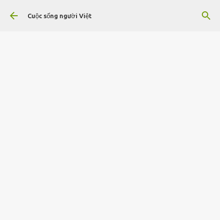
Chuyển đến nội dung chính
Cuộc sống người Việt