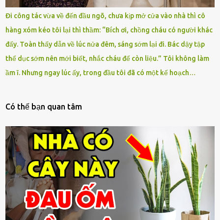
Đi công tác vừa về đến đầu ngõ, chưa kịp mở cửa vào nhà thì cô
hàng xóm kéo tôi lại thì thầm: “Bích ơi, chồng cháu có người khác
đấy. Toàn thấy dẫn về lúc nửa đêm, sáng sớm lại đi. Bác dậy tập
thể dục sớm nên mới biết, nhắc cháu để còn liệu.” Tôi không làm
ầm ĩ. Nhưng ngay lúc ấy, trong đầu tôi đã có một kế hoạch…
Có thế bạn quan tâm