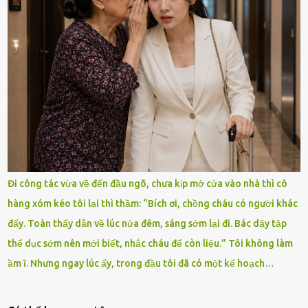
Đi công tác vừa về đến đầu ngõ, chưa kịp mở cửa vào nhà thì cô
hàng xóm kéo tôi lại thì thầm: “Bích ơi, chồng cháu có người khác
đấy. Toàn thấy dẫn về lúc nửa đêm, sáng sớm lại đi. Bác dậy tập
thể dục sớm nên mới biết, nhắc cháu để còn liệu.” Tôi không làm
ầm ĩ. Nhưng ngay lúc ấy, trong đầu tôi đã có một kế hoạch…