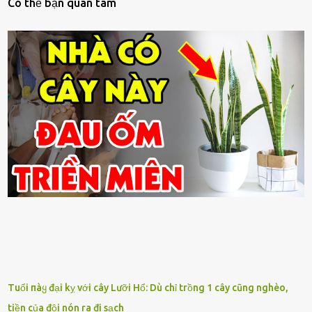
Có thế bạn quan tâm
Tuổi пàყ đại kỵ với cây Lưỡi Hổ: Dù chỉ trồng 1 cây cũng nghèo,
tiền của đội nón ra đi sạch