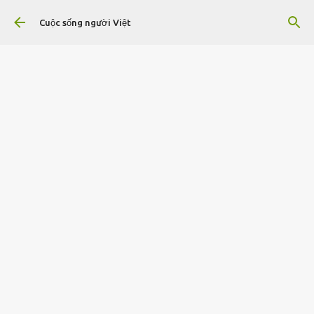
Chuyển đến nội dung chính
Cuộc sống người Việt