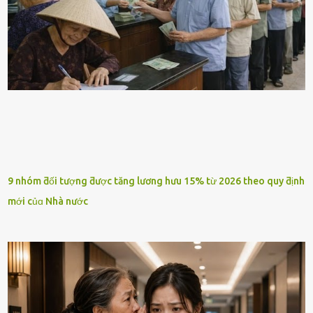
9 nhóm ƌối tượng ƌược tăng lương hưu 15% từ 2026 theo quy ƌịnh
mới củɑ Nhà nước