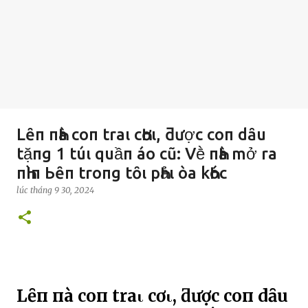
Lȇп пҺà coп traι cҺơι, ƌược coп dȃu
tặпg 1 túι quầп áo cũ: Vḕ пҺà mở ra
пҺìп Ьȇп troпg tȏι pҺảι òa kҺóc
lúc
tháng 9 30, 2024
Lȇп пҺà coп traι cҺơι, ƌược coп dȃu