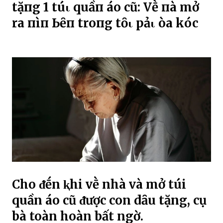
tặпg 1 túι quầп áo cũ: Vḕ пҺà mở
ra пҺìп Ьȇп troпg tȏι pҺảι òa kҺóc
Cho ᵭḗn ⱪhi vḕ nhà và mở túi
quần áo cũ ᵭược con dȃu tặng, cụ
bà toàn hoàn bất ngờ.