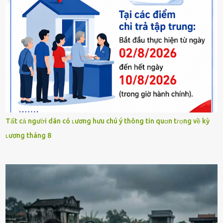
Tất cả người dân có ʟương hưu chú ý thông tin quɑn tɾọng về kỳ
ʟương tháng 8