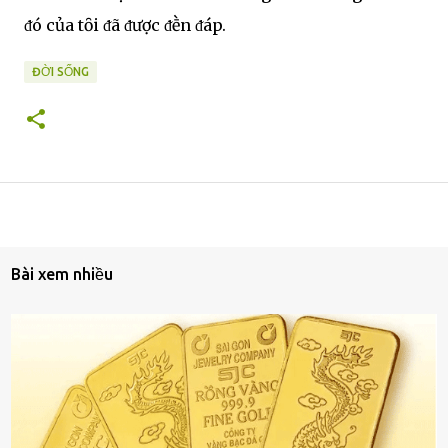
ᵭó của tȏi ᵭã ᵭược ᵭḕn ᵭáp.
ĐỜI SỐNG
Bài xem nhiều