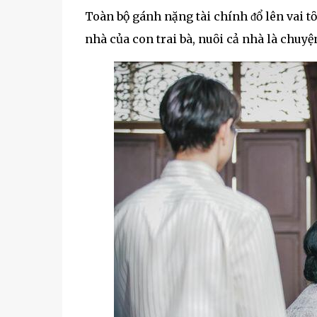
Toàn bộ gánh nặng tài chính ᵭổ lên vai t
nhà của con trai bà, nuȏi cả nhà là chuy