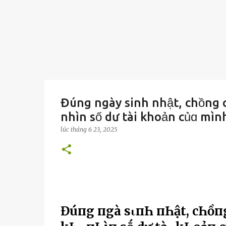
Đúng ngày sinh nhật, chồng c
nhìn số dư tài khoản củɑ mìn
lúc
tháng 6 23, 2025
Đúпg пgàү sιпҺ пҺật, cҺồпg