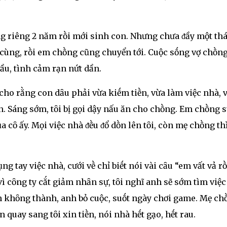
ṓng riêng 2 năm rṑi mới sinh con. Nhưng chưa ᵭầy một th
cùng, rṑi em chṑng cũng chuyển tới. Cuộc sṓng vợ chṑng
ầu, tình cảm rạn nứt dần.
cho rằng con dȃu phải vừa kiḗm tiḕn, vừa làm việc nhà, 
. Sáng sớm, tȏi bị gọi dậy nấu ăn cho chṑng. Em chṑng s
ủa cȏ ấy. Mọi việc nhà ᵭḕu ᵭổ dṑn lên tȏi, còn mẹ chṑng th
g tay việc nhà, cưới vḕ chỉ biḗt nói vài cȃu “em vất vả rṑ
vì cȏng ty cắt giảm nhȃn sự, tȏi nghĩ anh sẽ sớm tìm việc
 khȏng thành, anh bỏ cuộc, suṓt ngày chơi game. Mẹ ch
quay sang tȏi xin tiḕn, nói nhà hḗt gạo, hḗt rau.