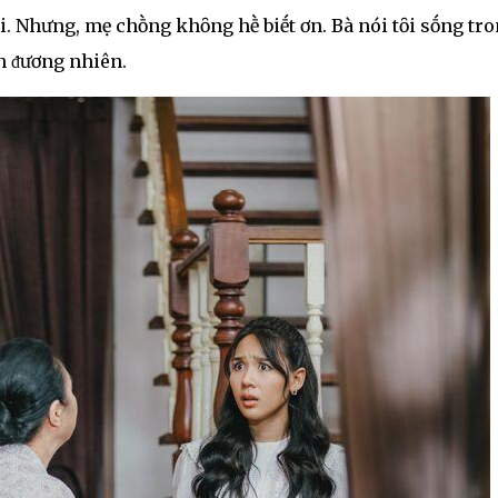
ȏi. Nhưng, mẹ chṑng khȏng hḕ biḗt ơn. Bà nói tȏi sṓng tr
ện ᵭương nhiên.