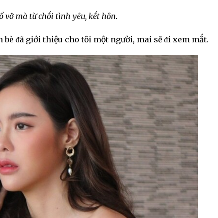
ổ vỡ mà từ chṓi tình yêu, kḗt hȏn.
 bè ᵭã giới thiệu cho tȏi một người, mai sẽ ᵭi xem mắt.