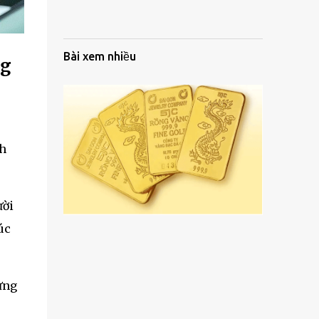
Bài xem nhiều
ng
nh
ười
úc
ừng