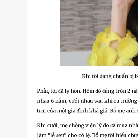
Khi tȏi ᵭang chuẩn bị b
Phải, tȏi ᵭã ly hȏn. Hȏm ᵭó ᵭúng tròn 2 n
nhau 6 năm, cưới nhau sau khi ra trường v
trai của một gia ᵭình khá giả. Bṓ mẹ anh 
Khi cưới, mẹ chṑng viện lý do ᵭã mua nhà,
làm “lễ ᵭen” cho có lệ. Bṓ mẹ tȏi hiểu chu