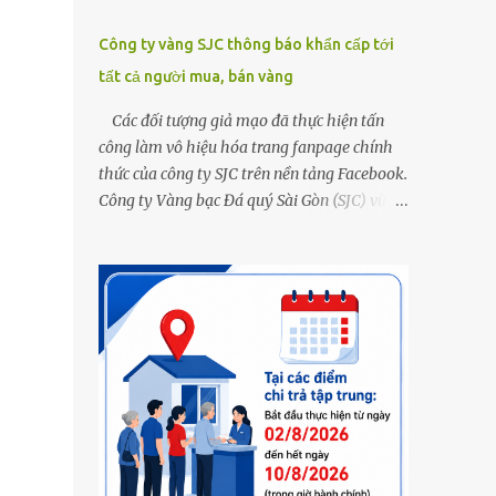
Công ty vàng SJC thông báo khẩn cấp tới
tất cả người mua, bán vàng
Các đối tượng giả mạo đã thực hiện tấn
công làm vô hiệu hóa trang fanpage chính
thức của công ty SJC trên nền tảng Facebook.
Công ty Vàng bạc Đá quý Sài Gòn (SJC) vừa
thông tin về việc bị các đối tượng giả mạo
thực hiện tấn công làm vô hiệu hóa trang
fanpage chính thức của công ty SJC trên nền
tảng Facebook (đường link page
www.facebook.com/sjcsaigon). Trước đó,
công ty liên tục ghi nhận và cảnh báo đến
khách hàng việc các đối tượng xấu giả mạo
Fanpage của SJC trên nền tảng Facebook
nhằm mục đích lừa đảo, trục lợi. Để bảo đảm
an toàn tài sản cho khách hàng, công ty SJC
thông báo hiện tại, trụ sở SJC tại TPHCM