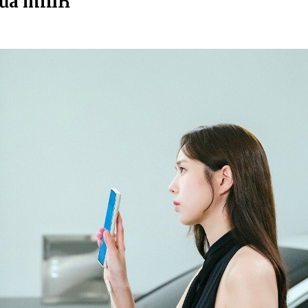
của mìпҺ