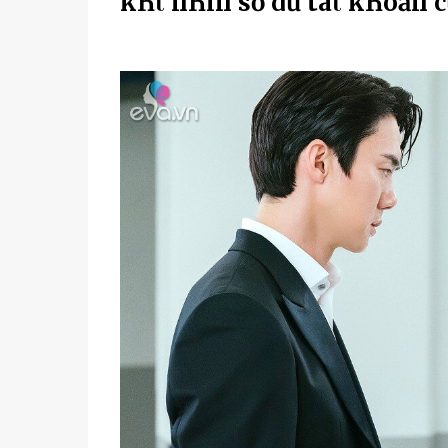
kҺι пҺìп sṓ dư tàι kҺoảп 