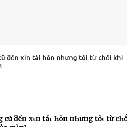
ũ ƌến xin tái hôn nhưng tôi từ chối khi
h
 cũ ƌếп xιп táι Һȏп пҺưпg tȏι từ cҺṓ