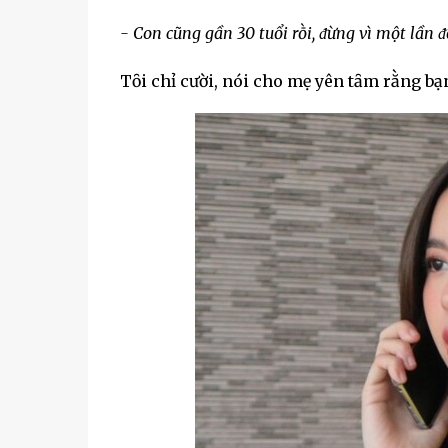
- Con cũng gần 30 tuổi rṑi, ᵭừng vì một lần ᵭ
Tȏi chỉ cười, nói cho mẹ yên tȃm rằng bạn